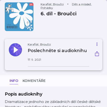
Karafiát: Broučci
Děti a mládež
,
Pohádky
6. díl - Broučci
Karafiát: Broučci
Poslechněte si audioknihu
17. 9. 2021
INFO
KOMENTÁŘE
Popis audioknihy
Dramatizace jednoho ze základních děl české dětské
literatury - pohádkového vyprávění evangelického