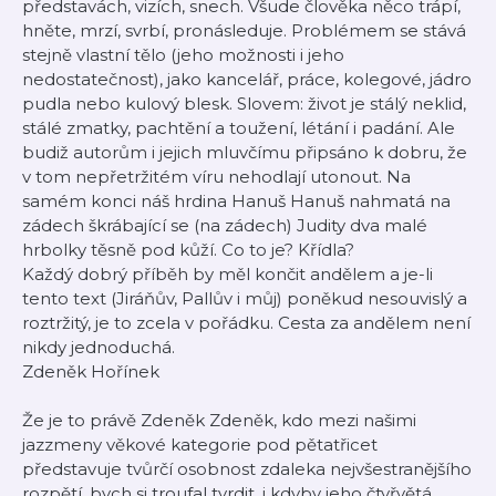
představách, vizích, snech. Všude člověka něco trápí,
hněte, mrzí, svrbí, pronásleduje. Problémem se stává
stejně vlastní tělo (jeho možnosti i jeho
nedostatečnost), jako kancelář, práce, kolegové, jádro
pudla nebo kulový blesk. Slovem: život je stálý neklid,
stálé zmatky, pachtění a toužení, létání i padání. Ale
budiž autorům i jejich mluvčímu připsáno k dobru, že
v tom nepřetržitém víru nehodlají utonout. Na
samém konci náš hrdina Hanuš Hanuš nahmatá na
zádech škrábající se (na zádech) Judity dva malé
hrbolky těsně pod kůží. Co to je? Křídla?
Každý dobrý příběh by měl končit andělem a je-li
tento text (Jiráňův, Pallův i můj) poněkud nesouvislý a
roztržitý, je to zcela v pořádku. Cesta za andělem není
nikdy jednoduchá.
Zdeněk Hořínek
Že je to právě Zdeněk Zdeněk, kdo mezi našimi
jazzmeny věkové kategorie pod pětatřicet
představuje tvůrčí osobnost zdaleka nejvšestranějšího
rozpětí, bych si troufal tvrdit, i kdyby jeho čtyřvětá