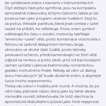
do vynálezavé práce s barvami v instrumentacích.
Čtyři stěžejní části jeho symfonie, jsou na kompaktu
samostatně indexovány lichými číslicemi, takže je lze
poslouchat i jako program veskrze hudební. Stojí to
za pokus, třebaže partitura, která jinak vznikla v úzké
vazbě na příběh, ho reflektuje. Proto onen symbol
odtikávajícího času v úvodní, motivicky takříkajíc
"americko-ruské" větě, proto kombinace violoncella s
flétnou ve zpěvně láskyplném tématu larga,
věnováno ve druhé části Juditě, proto latinsky
perkusivní scherzo, předznamenávající ve třetí větě
odjezd na venkov, a proto závěr, jenž od bachovských
varhan vyrůstá v jakousi brahmovsky romantickou
gradaci mohutného finále. Někdy, až vám už dialog
dvou Hanušových "já" bude důvěrně znám, si dopřejte
luxus onoho experimentu.
Třeba vás osloví v trošičku jiné rovině. A možná, že po
něm taky přijmete názor, který jako by tahle deska
mimoděk rovněž ztělesňovala: že totiž všechna ta
aprioristická škatulkaření působí jako holá nejapnost.