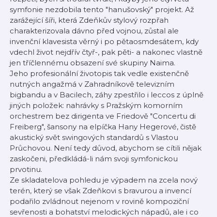
symfonie nezdobila tento "hanušovský" projekt. Až
zarážející šíři, která Zdeňkův stylový rozpřah
charakterizovala dávno před vojnou, zůstal ale
invenční klavesista věrný i po pětaosmdesátem, kdy
vdechl život nejdřív čtyř-, pak pěti- a nakonec vlastně
jen tříčlennému obsazení své skupiny Naima.
Jeho profesionální životopis tak vedle existenčně
nutných angažmá v Zahradníkově televizním
bigbandu a v Bacilech, záhy zpestřilo i leccos z úplně
jiných položek: nahrávky s Pražským komorním
orchestrem bez dirigenta ve Friedově "Concertu di
Freiberg", šansony na elpíčka Hany Hegerové, čistě
akustický svět swingových standardů s Vlastou
Průchovou. Není tedy důvod, abychom se cítili nějak
zaskočeni, předkládá-li nám svoji symfonickou
prvotinu.
Ze skladatelova pohledu je výpadem na zcela nový
terén, který se však Zdeňkovi s bravurou a invencí
podařilo zvládnout nejenom v rovině kompoziční
sevřenosti a bohatství melodických nápadů, ale i co