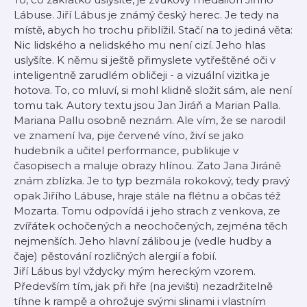
Lábuse. Jiří Lábus je známý český herec. Je tedy na
místě, abych ho trochu přiblížil. Stačí na to jediná věta:
Nic lidského a nelidského mu není cizí. Jeho hlas
uslyšíte. K němu si ještě přimyslete vytřeštěné oči v
inteligentně zarudlém obličeji - a vizuální vizitka je
hotova. To, co mluví, si mohl klidně složit sám, ale není
tomu tak. Autory textu jsou Jan Jiráň a Marian Palla.
Mariana Pallu osobně neznám. Ale vím, že se narodil
ve znamení lva, pije červené víno, živí se jako
hudebník a učitel performance, publikuje v
časopisech a maluje obrazy hlínou. Zato Jana Jiráně
znám zblízka. Je to typ bezmála rokokový, tedy pravý
opak Jiřího Lábuse, hraje stále na flétnu a občas též
Mozarta. Tomu odpovídá i jeho strach z venkova, ze
zvířátek ochočených a neochočených, zejména těch
nejmenších. Jeho hlavní zálibou je (vedle hudby a
čaje) pěstování rozličných alergií a fobií.
Jiří Lábus byl vždycky mým hereckým vzorem.
Především tím, jak při hře (na jevišti) nezadržitelně
tíhne k rampě a ohrožuje svými slinami i vlastním