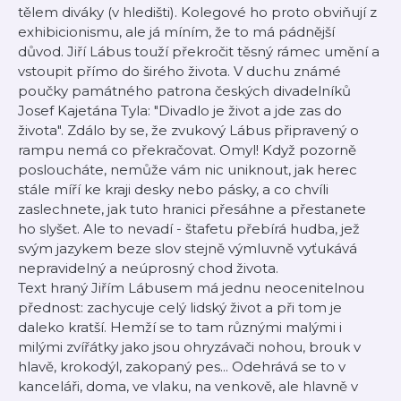
tělem diváky (v hledišti). Kolegové ho proto obviňují z
exhibicionismu, ale já míním, že to má pádnější
důvod. Jiří Lábus touží překročit těsný rámec umění a
vstoupit přímo do širého života. V duchu známé
poučky památného patrona českých divadelníků
Josef Kajetána Tyla: "Divadlo je život a jde zas do
života". Zdálo by se, že zvukový Lábus připravený o
rampu nemá co překračovat. Omyl! Když pozorně
posloucháte, nemůže vám nic uniknout, jak herec
stále míří ke kraji desky nebo pásky, a co chvíli
zaslechnete, jak tuto hranici přesáhne a přestanete
ho slyšet. Ale to nevadí - štafetu přebírá hudba, jež
svým jazykem beze slov stejně výmluvně vyťukává
nepravidelný a neúprosný chod života.
Text hraný Jiřím Lábusem má jednu neocenitelnou
přednost: zachycuje celý lidský život a při tom je
daleko kratší. Hemží se to tam různými malými i
milými zvířátky jako jsou ohryzávači nohou, brouk v
hlavě, krokodýl, zakopaný pes... Odehrává se to v
kanceláři, doma, ve vlaku, na venkově, ale hlavně v