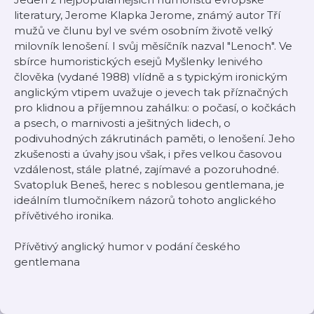
literatury, Jerome Klapka Jerome, známý autor Tří
mužů ve člunu byl ve svém osobním životě velký
milovník lenošení. I svůj měsíčník nazval "Lenoch". Ve
sbírce humoristických esejů Myšlenky lenivého
člověka (vydané 1988) vlídně a s typickým ironickým
anglickým vtipem uvažuje o jevech tak příznačných
pro klidnou a příjemnou zahálku: o počasí, o kočkách
a psech, o marnivosti a ješitných lidech, o
podivuhodných zákrutinách paměti, o lenošení. Jeho
zkušenosti a úvahy jsou však, i přes velkou časovou
vzdálenost, stále platné, zajímavé a pozoruhodné.
Svatopluk Beneš, herec s noblesou gentlemana, je
ideálním tlumočníkem názorů tohoto anglického
přívětivého ironika.
Přívětivý anglický humor v podání českého
gentlemana