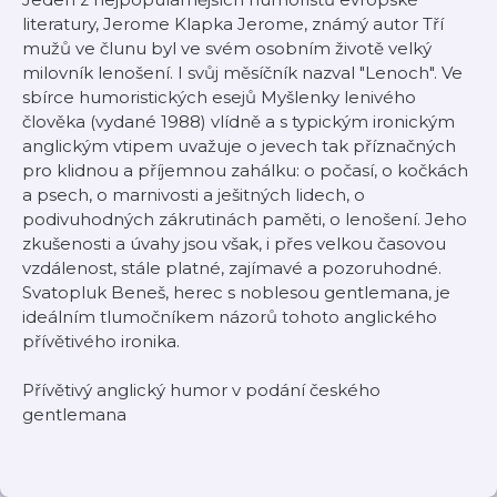
literatury, Jerome Klapka Jerome, známý autor Tří
mužů ve člunu byl ve svém osobním životě velký
milovník lenošení. I svůj měsíčník nazval "Lenoch". Ve
sbírce humoristických esejů Myšlenky lenivého
člověka (vydané 1988) vlídně a s typickým ironickým
anglickým vtipem uvažuje o jevech tak příznačných
pro klidnou a příjemnou zahálku: o počasí, o kočkách
a psech, o marnivosti a ješitných lidech, o
podivuhodných zákrutinách paměti, o lenošení. Jeho
zkušenosti a úvahy jsou však, i přes velkou časovou
vzdálenost, stále platné, zajímavé a pozoruhodné.
Svatopluk Beneš, herec s noblesou gentlemana, je
ideálním tlumočníkem názorů tohoto anglického
přívětivého ironika.
Přívětivý anglický humor v podání českého
gentlemana