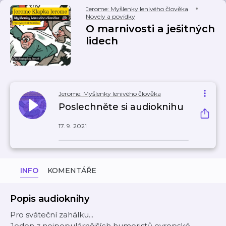
Jerome: Myšlenky lenivého člověka
Novely a povídky
O marnivosti a ješitných
lidech
Jerome: Myšlenky lenivého člověka
Poslechněte si audioknihu
17. 9. 2021
INFO
KOMENTÁŘE
Popis audioknihy
Pro sváteční zahálku...
Jeden z nejpopulárnějších humoristů evropské