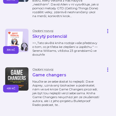
stavu, který většina z nás nazývá
„nestíhám“. David Allen v ní vysvětluje, jak si
pomocí metody GTD (Getting Things Done)
rozdělit velký, zdánlivě neohraničený úkol
na menší, konkrétní krok
…
Osobní rozvoj
Skrytý potenciál
>>„Tato skvělá kniha rozbije vaše představy
o tom, co je třeba ke zlepšení a úspěchu.“ —
399 KČ
Serena Williams, vítězka 23 grandslamů ve
dvouhře
Osobní rozvoj
Game changers
Naučte se ze sebe dostat to nejlepší. Dave
Asprey, uznávaný biohacker a podnikatel,
499 KČ
nám ve své knize Game Changers prozradí,
jak být tou nejlepší verzí sebe sama. Kniha
Game Changers nevychází jen ze zkušeností
autora, ale i z jeho projektu Bulletproof
Radio podcast, te
…