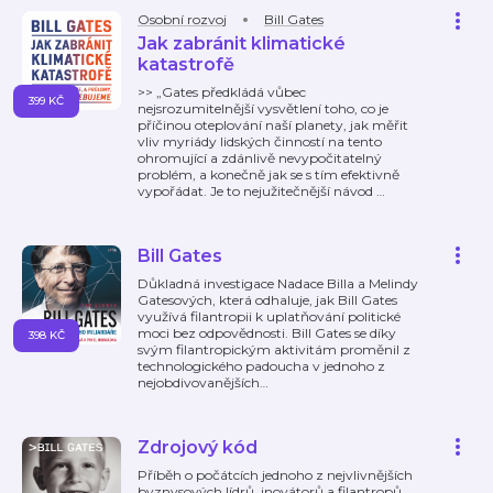
Osobní rozvoj
Bill Gates
Jak zabránit klimatické
katastrofě
>> „Gates předkládá vůbec
399 KČ
nejsrozumitelnější vysvětlení toho, co je
příčinou oteplování naší planety, jak měřit
vliv myriády lidských činností na tento
ohromující a zdánlivě nevypočitatelný
problém, a konečně jak se s tím efektivně
vypořádat. Je to nejužitečnější návod
…
Bill Gates
Důkladná investigace Nadace Billa a Melindy
Gatesových, která odhaluje, jak Bill Gates
využívá filantropii k uplatňování politické
moci bez odpovědnosti. Bill Gates se díky
398 KČ
svým filantropickým aktivitám proměnil z
technologického padoucha v jednoho z
nejobdivovanějších
…
Zdrojový kód
Příběh o počátcích jednoho z nejvlivnějších
byznysových lídrů, inovátorů a filantropů