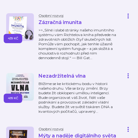
Osobní rozvoj
Zázračná imunita
>>„Silné i slabé stránky našeho imunitního
systému vám Richtelova kniha předvede na
439 KČ
zdravotních obtížích čtyř skutečných lidí.
Pomůže vám pochopit, jak tenhle úžasně
komplexní systém funguje – a jak složitá a
choulostivá rozhodnutí před ním
dennodenně stojí.“ — Bill Gat
…
Nezadržitelná vlna
Blížíme se ke kritickému bodu v historii
našeho druhu. Vše se brzy změní. Brzy
budete žít obklopeni umělou inteligencí.
Bude organizovat váš život, řídit vaše
499 KČ
podnikání a provozovat základní vládní
služby. Budete žít ve světě tiskáren DNA a
kvantových počítačů, upravený
…
Osobní rozvoj
Mýty a naděje digitálního světa