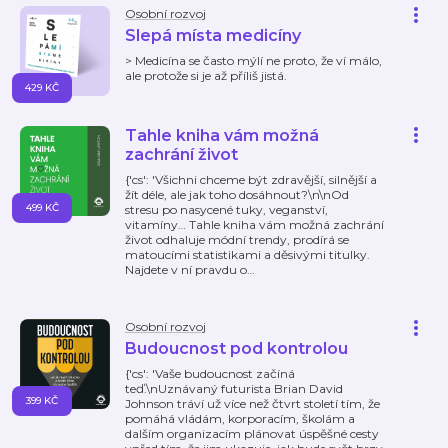
Osobní rozvoj
Slepá místa medicíny
> Medicína se často mýlí ne proto, že ví málo,
ale protože si je až příliš jistá.
429 KČ
Tahle kniha vám možná
zachrání život
{'cs': 'Všichni chceme být zdravější, silnější a
žít déle, ale jak toho dosáhnout?\n\nOd
499 KČ
stresu po nasycené tuky, veganství,
vitamíny… Tahle kniha vám možná zachrání
život odhaluje módní trendy, prodírá se
matoucími statistikami a děsivými titulky.
Najdete v ní pravdu o
…
Osobní rozvoj
Budoucnost pod kontrolou
{'cs': 'Vaše budoucnost začíná
teď.\nUznávaný futurista Brian David
399 KČ
Johnson tráví už více než čtvrt století tím, že
pomáhá vládám, korporacím, školám a
dalším organizacím plánovat úspěšné cesty