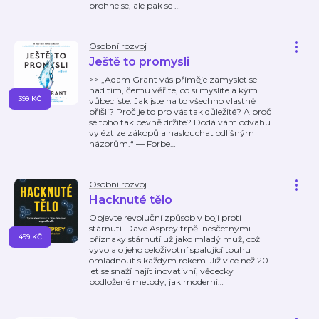
prohne se, ale pak se
…
Osobní rozvoj
Ještě to promysli
>> „Adam Grant vás přiměje zamyslet se
nad tím, čemu věříte, co si myslíte a kým
399 KČ
vůbec jste. Jak jste na to všechno vlastně
přišli? Proč je to pro vás tak důležité? A proč
se toho tak pevně držíte? Dodá vám odvahu
vylézt ze zákopů a naslouchat odlišným
názorům.“ — Forbe
…
Osobní rozvoj
Hacknuté tělo
Objevte revoluční způsob v boji proti
stárnutí. Dave Asprey trpěl nesčetnými
499 KČ
příznaky stárnutí už jako mladý muž, což
vyvolalo jeho celoživotní spalující touhu
omládnout s každým rokem. Již více než 20
let se snaží najít inovativní, vědecky
podložené metody, jak moderni
…