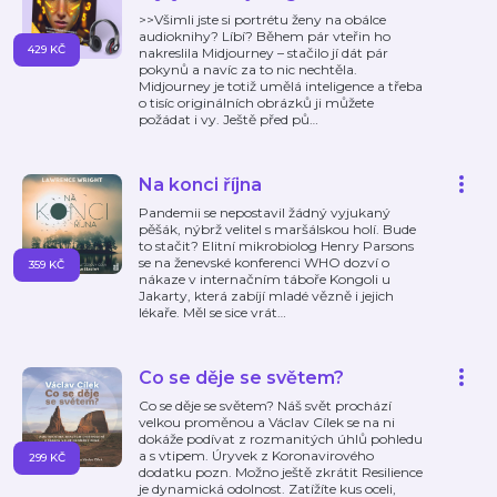
>>Všimli jste si portrétu ženy na obálce
audioknihy? Líbí? Během pár vteřin ho
429 KČ
nakreslila Midjourney – stačilo jí dát pár
pokynů a navíc za to nic nechtěla.
Midjourney je totiž umělá inteligence a třeba
o tisíc originálních obrázků ji můžete
požádat i vy. Ještě před pů
…
Na konci října
Pandemii se nepostavil žádný vyjukaný
pěšák, nýbrž velitel s maršálskou holí. Bude
to stačit? Elitní mikrobiolog Henry Parsons
se na ženevské konferenci WHO dozví o
359 KČ
nákaze v internačním táboře Kongoli u
Jakarty, která zabíjí mladé vězně i jejich
lékaře. Měl se sice vrát
…
Co se děje se světem?
Co se děje se světem? Náš svět prochází
velkou proměnou a Václav Cílek se na ni
dokáže podívat z rozmanitých úhlů pohledu
a s vtipem. Úryvek z Koronavirového
299 KČ
dodatku pozn. Možno ještě zkrátit Resilience
je dynamická odolnost. Zatížíte kus oceli,