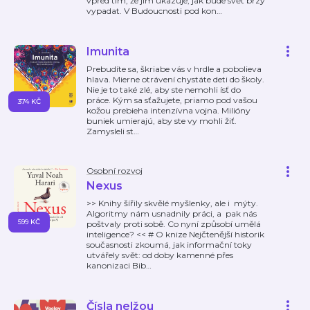
vpřed tím, že jim ukazuje, jak bude svět brzy
vypadat. V Budoucnosti pod kon
…
Imunita
Prebudíte sa, škriabe vás v hrdle a pobolieva
hlava. Mierne otrávení chystáte deti do školy.
Nie je to také zlé, aby ste nemohli ísť do
práce. Kým sa sťažujete, priamo pod vašou
374 KČ
kožou prebieha intenzívna vojna. Milióny
buniek umierajú, aby ste vy mohli žiť.
Zamysleli st
…
Osobní rozvoj
Nexus
>> Knihy šířily skvělé myšlenky, ale i mýty.
Algoritmy nám usnadnily práci, a pak nás
599 KČ
poštvaly proti sobě. Co nyní způsobí umělá
inteligence? << # O knize Nejčtenější historik
současnosti zkoumá, jak informační toky
utvářely svět: od doby kamenné přes
kanonizaci Bib
…
Čísla nelžou