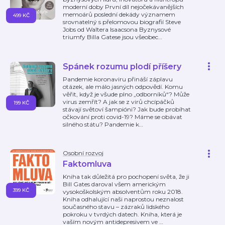
moderní doby První díl nejočekávanějších
memoárů poslední dekády významem
499 KČ
srovnatelný s přelomovou biografií Steve
Jobs od Waltera Isaacsona Byznysové
triumfy Billa Gatese jsou všeobec
…
Spánek rozumu plodí příšery
Pandemie koronaviru přináší záplavu
otázek, ale málo jasných odpovědí. Komu
věřit, když je všude plno „odborníků“? Může
virus zemřít? A jak se z virů chcípáčků
199 KČ
stávají světoví šampióni? Jak bude probíhat
očkování proti covid-19? Máme se obávat
silného státu? Pandemie k
…
Osobní rozvoj
Faktomluva
Kniha tak důležitá pro pochopení světa, že ji
Bill Gates daroval všem americkým
399 KČ
vysokoškolským absolventům roku 2018.
Kniha odhalující naši naprostou neznalost
současného stavu – zázraků lidského
pokroku v tvrdých datech. Kniha, která je
vaším novým antidepresivem ve
…