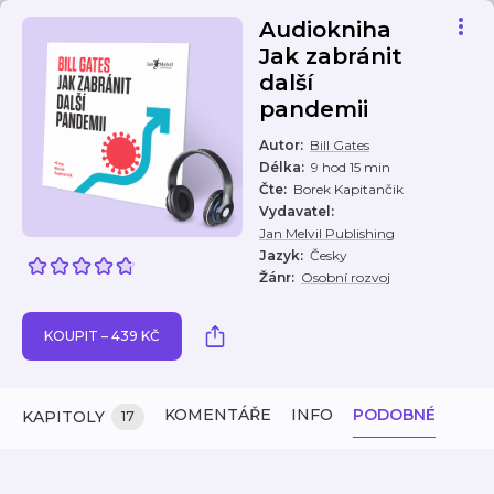
Audiokniha
Jak zabránit
další
pandemii
Autor
:
Bill Gates
Délka
:
9 hod 15 min
Čte
:
Borek Kapitančik
Vydavatel
:
Jan Melvil Publishing
Jazyk
:
Česky
Žánr
:
Osobní rozvoj
KOUPIT – 439 KČ
KOMENTÁŘE
INFO
PODOBNÉ
KAPITOLY
17