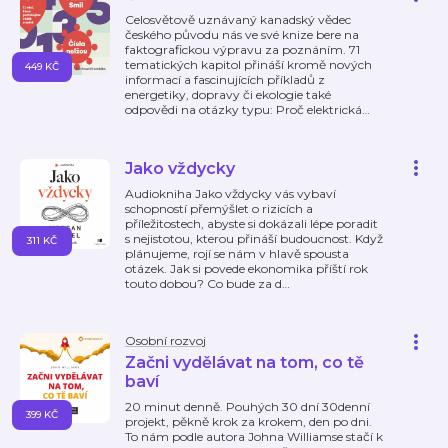
Celosvětově uznávaný kanadský vědec
českého původu nás ve své knize bere na
faktografickou výpravu za poznáním. 71
tematických kapitol přináší kromě nových
449 KČ
informací a fascinujících příkladů z
energetiky, dopravy či ekologie také
odpovědi na otázky typu: Proč elektrická
…
Jako vždycky
Audiokniha Jako vždycky vás vybaví
schopností přemýšlet o rizicích a
příležitostech, abyste si dokázali lépe poradit
s nejistotou, kterou přináší budoucnost. Když
311 KČ
plánujeme, rojí se nám v hlavě spousta
otázek. Jak si povede ekonomika příští rok
touto dobou? Co bude za d
…
Osobní rozvoj
Začni vydělávat na tom, co tě
baví
20 minut denně. Pouhých 30 dní 30denní
399 KČ
projekt, pěkně krok za krokem, den po dni.
To nám podle autora Johna Williamse stačí k