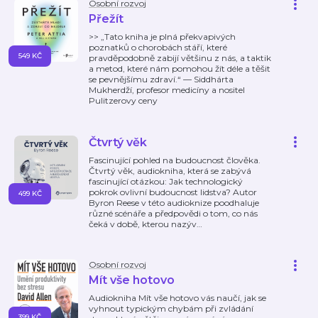
Osobní rozvoj
Přežít
>> „Tato kniha je plná překvapivých
poznatků o chorobách stáří, které
549 KČ
pravděpodobně zabijí většinu z nás, a taktik
a metod, které nám pomohou žít déle a těšit
se pevnějšímu zdraví.“ — Siddhárta
Mukherdží, profesor medicíny a nositel
Pulitzerovy ceny
Čtvrtý věk
Fascinující pohled na budoucnost člověka.
Čtvrtý věk, audiokniha, která se zabývá
fascinující otázkou: Jak technologický
pokrok ovlivní budoucnost lidstva? Autor
499 KČ
Byron Reese v této audioknize poodhaluje
různé scénáře a předpovědi o tom, co nás
čeká v době, kterou nazýv
…
Osobní rozvoj
Mít vše hotovo
Audiokniha Mít vše hotovo vás naučí, jak se
vyhnout typickým chybám při zvládání
399 KČ