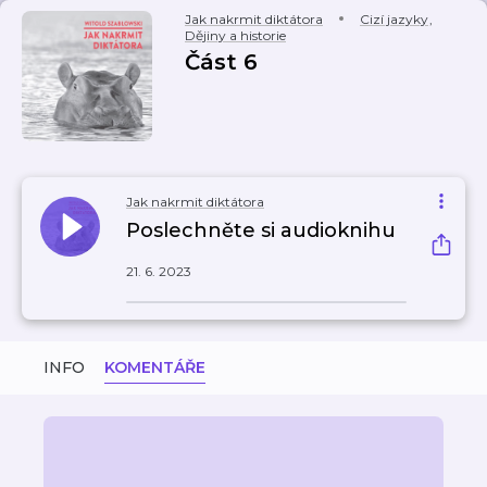
Jak nakrmit diktátora
Cizí jazyky
,
Dějiny a historie
Část 6
Jak nakrmit diktátora
Poslechněte si audioknihu
21. 6. 2023
INFO
KOMENTÁŘE