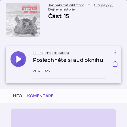
Jak nakrmit diktátora
Cizí jazyky
,
Dějiny a historie
Část 15
Jak nakrmit diktátora
Poslechněte si audioknihu
21. 6. 2023
INFO
KOMENTÁŘE