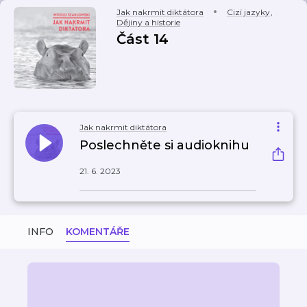
Jak nakrmit diktátora
Cizí jazyky
,
Dějiny a historie
Část 14
Jak nakrmit diktátora
Poslechněte si audioknihu
21. 6. 2023
INFO
KOMENTÁŘE