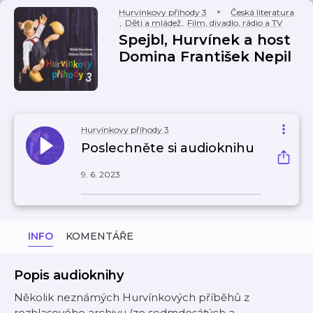
Hurvínkovy příhody 3
Česká literatura
,
Děti a mládež
,
Film, divadlo, rádio a TV
Spejbl, Hurvínek a host
Domina František Nepil
Hurvínkovy příhody 3
Poslechněte si audioknihu
9. 6. 2023
INFO
KOMENTÁŘE
Popis audioknihy
Několik neznámých Hurvínkových příběhů z
rozhlasového archivu (ze sedmdesátých a