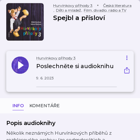
Hurvínkovy příhody 3
Česká literatura
,
Děti a mládež
,
Film, divadlo, rádio a TV
Spejbl a přísloví
Hurvínkovy příhody 3
Poslechněte si audioknihu
9. 6. 2023
INFO
KOMENTÁŘE
Popis audioknihy
Několik neznámých Hurvínkových příběhů z
rozhlasového archivu (ze sedmdesátých a