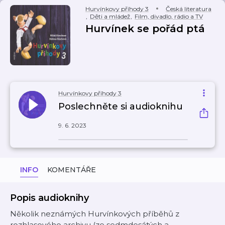
Hurvínkovy příhody 3
Česká literatura
,
Děti a mládež
,
Film, divadlo, rádio a TV
Hurvínek se pořád ptá
Hurvínkovy příhody 3
Poslechněte si audioknihu
9. 6. 2023
INFO
KOMENTÁŘE
Popis audioknihy
Několik neznámých Hurvínkových příběhů z
rozhlasového archivu (ze sedmdesátých a