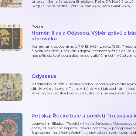
připravili Jan a Jaroslava Strejčkovi. Režie: Jiří Horčička.Ú
Svojtka, Miloš Nedbal, Věra Kubánková, Věra Galatíková, 
Poezie
Homér: Ilias a Odyssea. Výběr zpěvů z b
starověku
Komentář k původnímu LP 0 18 0424 z roku 1968: Přebohato
člověk vzrušení, úžas i tíhu dojmů z tohoto světa a dal mu
nad přírodu tvořivou a dodnes udivující činností mýtotvorno
Odysseus
Z třídílného příběhu inspirovaného Homérovým hrdinským e
slib, který dal bohyni Pallas Athéně. Ale i jak zachránil tis
První vypravěč (Radovan Lukavský), druhý vypravěč (Pave
Petiška: Řecké báje a pověsti Trojská vá
Legendární Illiadou (Trojská válka) a Odysseou (Odysseovy 
eposy připisované slepému pěvci Homérovi, v převyprávění 
Supraphon (po třech předcházejících albech) zvukovou pod