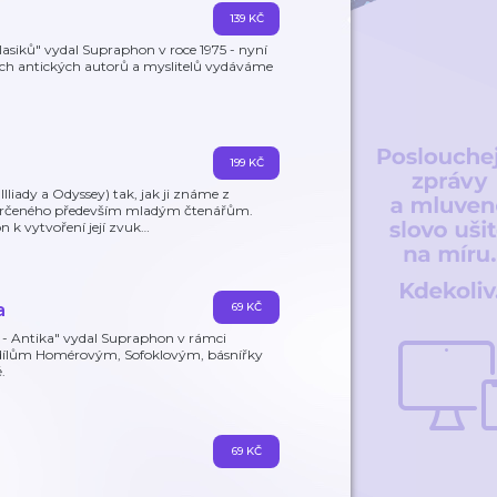
139 KČ
siků" vydal Supraphon v roce 1975 - nyní
lších antických autorů a myslitelů vydáváme
199 KČ
lliady a Odyssey) tak, jak ji známe z
i) určeného především mladým čtenářům.
 k vytvoření její zvuk
…
a
69 KČ
 - Antika" vydal Supraphon v rámci
ný dílům Homérovým, Sofoklovým, básnířky
.
69 KČ