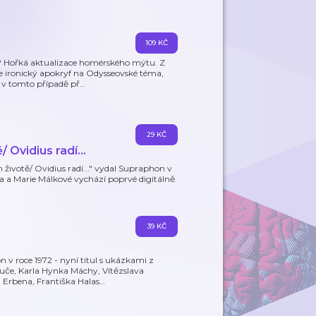
109 KČ
ť? Hořká aktualizace homérského mýtu. Z
 ironický apokryf na Odysseovské téma,
e v tomto případě př
…
29 KČ
 Ovidius radí...
životě/ Ovidius radí..." vydal Supraphon v
ra a Marie Málkové vychází poprvé digitálně.
39 KČ
 v roce 1972 - nyní titul s ukázkami z
uče, Karla Hynka Máchy, Vítězslava
 Erbena, Františka Halas
…