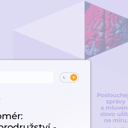
y
omér:
rodružství -