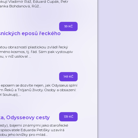
činkují Vladimír Ráž, Eduard Cupák, Petr
Blanka Bohdanová, Růž
…
99 KČ
ásnických eposů řeckého
u obrazností plastickou zvládl řecký
 jméno kosmos, tj. řád. Sám pak vystoupiv
u, v níž usiloval
…
149 KČ
posem se dozvíte nejen, jak Odysseus splní
ícům Řeků a Trójanů životy.Osoby a obsazení:
l Soukup),
…
lka, Odysseovy cesty
139 KČ
cesty), bájemi známými jako starořecké
spisovatele Eduarda Petišky uzavírá
obu jeho knížky pro mlád
…