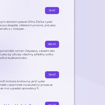
99 KČ
ým sbírkám poezie Jiřího Žáčka vydal
e pro dospělé, některé humorné, jiné jako
tenáře a v interpet
…
389 KČ
nejznámější román Odysseus, zásadní dílo
 jako by ožívaly všechny příběhy světa,
možná bude provoko
…
199 KČ
31 Antická knihovna, jenž vydal
.Podle vzpomínek na skutečný proces se
 jak má vypadat opravdový fi
…