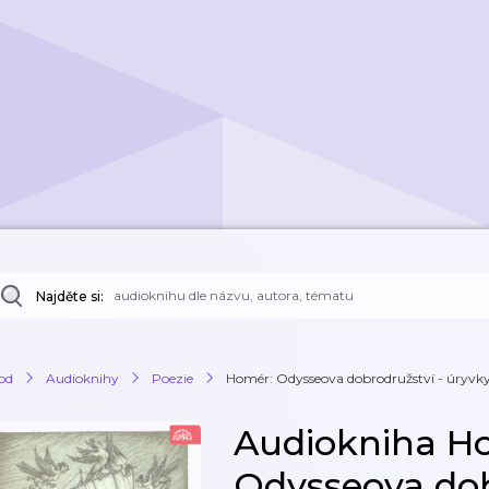
Najděte si:
od
Audioknihy
Poezie
Homér: Odysseova dobrodružství - úryvk
Audiokniha H
Odysseova dob