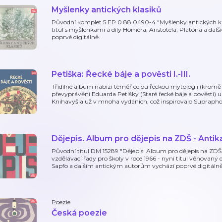
Myšlenky antických klasiků
Původní komplet 5 EP 0 88 0490-4 "Myšlenky antických kla
titul s myšlenkami a díly Homéra, Aristotela, Platóna a da
poprvé digitálně.
Petiška: Řecké báje a pověsti I.-III.
Třídílné album nabízí téměř celou řeckou mytologii (kromě I
převyprávění Eduarda Petišky (Staré řecké báje a pověst
Knihavyšla už v mnoha vydáních, což inspirovalo Supraphon
Dějepis. Album pro dějepis na ZDŠ - Antik
Původní titul DM 15289 "Dějepis. Album pro dějepis na ZDŠ
vzdělávací řady pro školy v roce 1966 - nyní titul věnova
Sapfo a dalším antickým autorům vychází poprvé digitálně
Poezie
Česká poezie