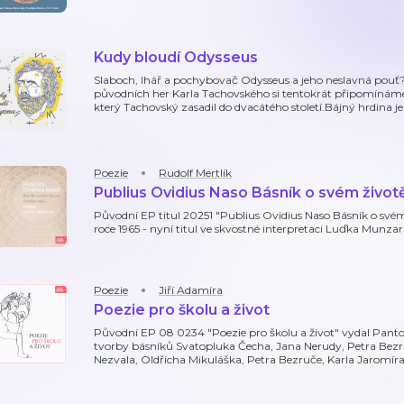
Kudy bloudí Odysseus
Slaboch, lhář a pochybovač Odysseus a jeho neslavná pou
původních her Karla Tachovského si tentokrát připomínáme
který Tachovský zasadil do dvacátého století.Bájný hrdina j
Poezie
Rudolf Mertlík
Publius Ovidius Naso Básník o svém životě/
Původní EP titul 20251 "Publius Ovidius Naso Básník o svém 
roce 1965 - nyní titul ve skvostné interpretaci Luďka Munza
Poezie
Jiří Adamíra
Poezie pro školu a život
Původní EP 08 0234 "Poezie pro školu a život" vydal Panton
tvorby básníků Svatopluka Čecha, Jana Nerudy, Petra Bezr
Nezvala, Oldřicha Mikuláška, Petra Bezruče, Karla Jaromíra