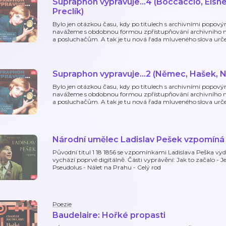
Supraphon vypravuje...4 (Boccaccio, Eisne
Preclík)
Bylo jen otázkou času, kdy po titulech s archivními popovým
navážeme s obdobnou formou zpřístupňování archivního
a posluchačům. A tak je tu nová řada mluveného slova urče
Supraphon vypravuje...2 (Němec, Hašek, 
Bylo jen otázkou času, kdy po titulech s archivními popovým
navážeme s obdobnou formou zpřístupňování archivního
a posluchačům. A tak je tu nová řada mluveného slova urče
Národní umělec Ladislav Pešek vzpomíná
Původní titul 1 18 1856 se vzpomínkami Ladislava Peška vyda
vychází poprvé digitálně. Části vyprávění: Jak to začalo - Ježí
Pseudolus - Nálet na Prahu - Celý rod
Poezie
Baudelaire: Hořké propasti