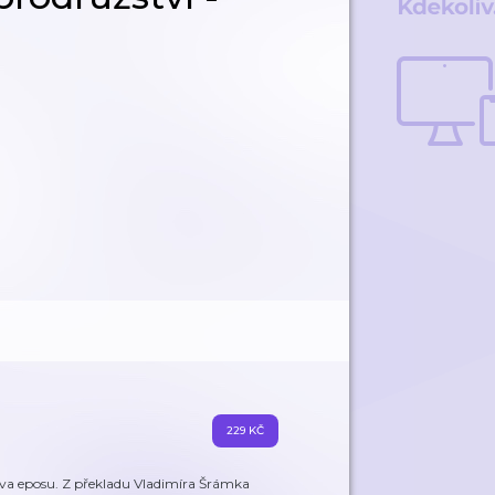
229 KČ
a eposu. Z překladu Vladimíra Šrámka