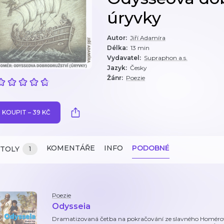
úryvky
Autor
:
Jiří Adamíra
Délka
:
13 min
Vydavatel
:
Supraphon a.s.
Jazyk
:
Česky
Žánr
:
Poezie
KOUPIT – 39 KČ
KOMENTÁŘE
INFO
PODOBNÉ
ITOLY
1
Poezie
Odysseia
Dramatizovaná četba na pokračování ze slavného Homérov