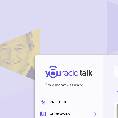
České podcasty a zprávy
Úv
PRO TEBE
AUDIOKNIHY