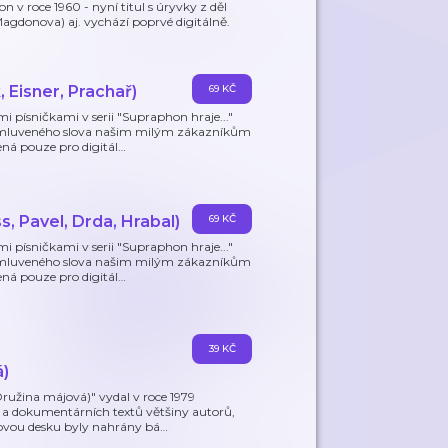
v roce 1960 - nyní titul s úryvky z děl
agdonova) aj. vychází poprvé digitálně.
 Eisner, Prachař)
69 KČ
i písničkami v serii "Supraphon hraje..."
 mluveného slova našim milým zákazníkům
ná pouze pro digitál
…
, Pavel, Drda, Hrabal)
69 KČ
i písničkami v serii "Supraphon hraje..."
 mluveného slova našim milým zákazníkům
ná pouze pro digitál
…
39 KČ
á)
užina májová)" vydal v roce 1979
 a dokumentárních textů většiny autorů,
novou desku byly nahrány bá
…