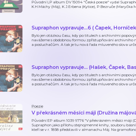
Původní LP album DV 15094 "Česká poezie" vydal Supraphon 
K.H.Máchy (Máj), K.J.Erbena (Kytice), P.Bezruče (Maryčka M
Supraphon vypravuje...6 ( Čapek, Horníček,
Bylo jen otázkou času, kdy po titulech s archivními popovým
navážeme s obdobnou formou zpřístupňování archivního
a posluchačům. A tak je tu nová řada mluveného slova urče
Supraphon vypravuje... (Hašek, Čapek, Bass
Bylo jen otázkou času, kdy po titulech s archivními popovým
navážeme s obdobnou formou zpřístupňování archivního
a posluchačům. A tak je tu nová řada mluveného slova urče
Poezie
V překrásném měsíci máji (Družina májov
Původní EP album 1039 9776 "V překrásném měsíci máji (Dr
Supraphon jako přílohu stejnojmenné knihy, souboru básní
kteří se v r. 1858 představili v almanachu Máj. Na gramofo