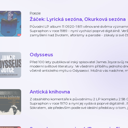
Poezie
Žáček: Lyrická sezóna, Okurková sezóna
Původní LP album 11 0920-1 811 věnované dvěma významn
Supraphon v roce 1989 - nyní vychází poprvé digitálně. Verš
zamyšlení nad životem, aforismy a parodie - získaly si své č
Odysseus
Před 100 lety publikoval irský spisovatel James Joyce svůj 
moderní světové literatury. Ve všedním příběhu jednoho dne
včetně antického mýtu o Odysseovi. Možná vás nadchne, 
Antická knihovna
Z obsáhlého komentáře k původnímu 2 LP kompletu 2 58 04
Supraphon v roce 1970 a nyní jej vydává poprvé digitálně:.
Sókratem, ale především podle své ideální představy o tom,