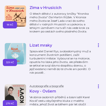
Zima v Hrusicích
O létech dětství z autorovy knížky "Kronika
mého života" čte Martin Růžek. V Kronice
mého života se Josef Lada vrací do svého
dětství v rodných Hrusicích a s pokorou a
99 KČ
lehkým úsměvem na tváři nás vede krok za
krokem po cestách svého plodného života.
Lízat mraky
Spisovatel Daniel Rys, svobodomyslný muž a
konzument životních potěšení, zažil
turbulentní měsíce. Vyboural se na motorce,
opustila ho láska jeho života, ale především
329 KČ
se setkal se svojí dávno dospělou dcerou, o
jejíž existenci neměl do té chvíle ani ponětí. O
rok pozdě
…
Autobiografie a biografie
Kovy - Ovšem
Ve sbírce osobních příběhů a básní sdílí Karel
Kovář cestu obyčejného kluka z malého
279 KČ
města, jehož život se během pár let otočil