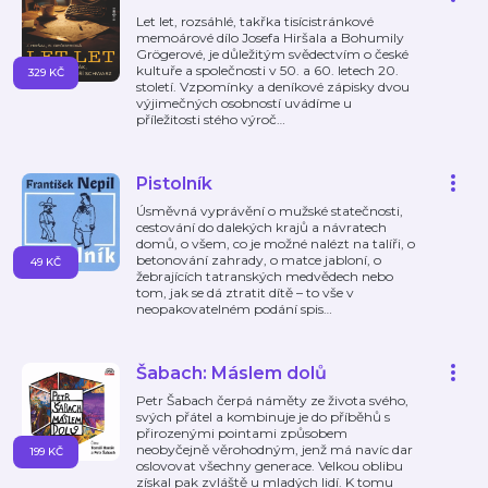
Let let, rozsáhlé, takřka tisícistránkové
memoárové dílo Josefa Hiršala a Bohumily
Grögerové, je důležitým svědectvím o české
kultuře a společnosti v 50. a 60. letech 20.
329 KČ
století. Vzpomínky a deníkové zápisky dvou
výjimečných osobností uvádíme u
příležitosti stého výroč
…
Pistolník
Úsměvná vyprávění o mužské statečnosti,
cestování do dalekých krajů a návratech
domů, o všem, co je možné nalézt na talíři, o
betonování zahrady, o matce jabloní, o
49 KČ
žebrajících tatranských medvědech nebo
tom, jak se dá ztratit dítě – to vše v
neopakovatelném podání spis
…
Šabach: Máslem dolů
Petr Šabach čerpá náměty ze života svého,
svých přátel a kombinuje je do příběhů s
přirozenými pointami způsobem
neobyčejně věrohodným, jenž má navíc dar
199 KČ
oslovovat všechny generace. Velkou oblibu
získal pak zvláště u mladých lidí. K tomu