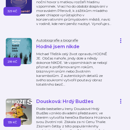
noční hovor s matkou rozčeří hladinu
vzpomínek. Vrací ho do období dospívání v
moravském Přerově, k zážitkům mladého
329 KČ
queer chlapce vyrůstajícího v
konzervativním průmyslovém městě, navíc
v rodině, kde není peněz nazbyt. Vynořuje s
…
Autobiografie a biografie
Hodně jsem nikde
Michael Třeštík celý život opravdu HODNĚ
JE. Občas nahoře, jindy dole a někdy
299 KČ
dokonce NIKDE. Ve vzpomínkách se nebojí
přiznat k proflámovaným rokům,
bláznivým snům nebo životním
karambolům. Z autentických detailů ze
svého soukromí vytvořil poutavý obraz
totalitního bezč
…
Dousková: Hrdý Budžes
Podle bestselleru Ireny Douskové Hrdý
Budžes vzniklo divadelní představení, ve
kterém vytvořila herečka Barbora Hrzánová
svou životní roli. Získala za ni Cenu Thalie.
139 KČ
Záznam četby z této populárníknihy