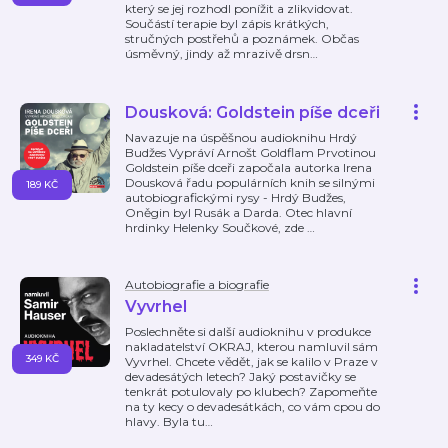
který se jej rozhodl ponížit a zlikvidovat.
Součástí terapie byl zápis krátkých,
stručných postřehů a poznámek. Občas
úsměvný, jindy až mrazivě drsn
…
Dousková: Goldstein píše dceři
Navazuje na úspěšnou audioknihu Hrdý
Budžes Vypráví Arnošt Goldflam Prvotinou
Goldstein píše dceři započala autorka Irena
Dousková řadu populárních knih se silnými
189 KČ
autobiografickými rysy - Hrdý Budžes,
Oněgin byl Rusák a Darda. Otec hlavní
hrdinky Helenky Součkové, zde
…
Autobiografie a biografie
Vyvrhel
Poslechněte si další audioknihu v produkce
nakladatelství OKRAJ, kterou namluvil sám
349 KČ
Vyvrhel. Chcete vědět, jak se kalilo v Praze v
devadesátých letech? Jaký postavičky se
tenkrát potulovaly po klubech? Zapomeňte
na ty kecy o devadesátkách, co vám cpou do
hlavy. Byla tu
…