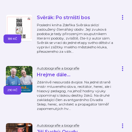
Svěrák: Po strništi bos
Poslední kniha Zdeňka Svěráka sklízí
zasloužený čtenářský obdiv. Její zvuková
podoba je tedy přirozeným souputníkem
literární podoby, zvláště, čte-li ji autor sám.
189 KČ
Svěrák se vrací do jedné etapy svého dětství a
vypráví zážitky malého městského kluka,
přesazeného za válk
…
Autobiografie a biografie
Hrejme dále…
Zdánlivě nesourodá dvojice. Na jedné straně
mistr mluveného slova, recitátor, herec, ale i
290 KČ
hlasový pedagog, na jehož hodiny výuky
vzpomínají s láskou desítky žáků. Na druhé
zakládající člen avantgardního Divadla
Sklep, herec, architekt a propagátor téměř
zapomenutých hv
…
Autobiografie a biografie
Jiří Suchý: Osudy