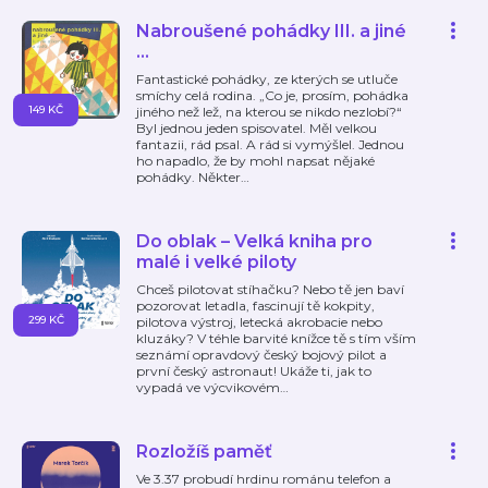
Nabroušené pohádky III. a jiné
…
Fantastické pohádky, ze kterých se utluče
smíchy celá rodina. „Co je, prosím, pohádka
149 KČ
jiného než lež, na kterou se nikdo nezlobí?“
Byl jednou jeden spisovatel. Měl velkou
fantazii, rád psal. A rád si vymýšlel. Jednou
ho napadlo, že by mohl napsat nějaké
pohádky. Někter
…
Do oblak – Velká kniha pro
malé i velké piloty
Chceš pilotovat stíhačku? Nebo tě jen baví
pozorovat letadla, fascinují tě kokpity,
299 KČ
pilotova výstroj, letecká akrobacie nebo
kluzáky? V téhle barvité knížce tě s tím vším
seznámí opravdový český bojový pilot a
první český astronaut! Ukáže ti, jak to
vypadá ve výcvikovém
…
Rozložíš paměť
Ve 3.37 probudí hrdinu románu telefon a