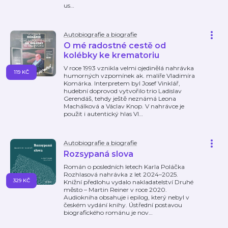
us
…
Autobiografie a biografie
O mé radostné cestě od
kolébky ke krematoriu
V roce 1993 vznikla velmi ojedinělá nahrávka
119 KČ
humorných vzpomínek ak. malíře Vladimíra
Komárka. Interpretem byl Josef Vinklář,
hudební doprovod vytvořilo trio Ladislav
Gerendáš, tehdy ještě neznámá Leona
Machálková a Václav Knop. V nahrávce je
použit i autentický hlas Vl
…
Autobiografie a biografie
Rozsypaná slova
Román o posledních letech Karla Poláčka
Rozhlasová nahrávka z let 2024–2025.
329 KČ
Knižní předlohu vydalo nakladatelství Druhé
město – Martin Reiner v roce 2020.
Audiokniha obsahuje i epilog, který nebyl v
českém vydání knihy. Ústřední postavou
biografického románu je nov
…