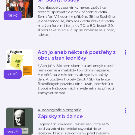
Rozhlasové vzpomínky herce, zpěváka,
textaře, spisovatele a zakladatele divadla
199 KČ
Semafor. V životním příběhu Jiřího Suchého
je obsaženo vše, čím rozkvetla česká divadla
malých forem, i to, jak v 70. a 80. letech 20.
století také zvadla, či spíše změnila se z míst,
kde se
…
Ach jo aneb některé postřehy z
obou stran ledničky
/„Ach jo“ v žádném slovníku ani encyklopedii
nenajdeme a málokdy to vidíme napsané.
219 KČ
Ale většina z nás ten zvuk vydává každý
den. A používá ho celý život./ Sbírka lehce
filozofických povídek plná úvah, postřehů o
životě a každodenních myšlenek nás přinutí
zamyslet se nad
…
Autobiografie a biografie
Zápisky z blázince
Legendární divadelní režisér se v roce 1975
ocitl za zdmi bohnické psychiatrické
290 KČ
léčebny. Hledal zde ochranu před světem,