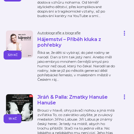
doslova vzhůru nohama. Od téměř
idylického dětství, přes komplikované
dospívání a tragikomické vztahy, až po
budování kariéry na YouTube a smí
…
Autobiografie a biografie
Hájemství – Příběh kluka z
pohřebky
Říká se, že děti si vybírají, do jaké rodiny se
329 KČ
narodí. Dan si tím tak jistý není. Anebo měl
jako embryo mnohem černější smysl pro
humor než osud, který ho čekal. Narodil se do
rodiny, kde se již po několik generací dědí
pohřebácké řemeslo, v malebném městě v
Českém ráj
…
Jiráň & Palla: Zmatky Hanuše
Hanuše
Brouci v hlavě, ohryzávači nohou a jiná milá
zvířátka To, co zakrátko uslyšíte, je zvukový
99 KČ
medailon Jiřího Lábuse. Jiří Lábus je známý
český herec. Je tedy na místě, abych ho
trochu přiblížil. Stačí na to jediná věta: Nic
lidského a nelidského mu není cizí. Jeho hlas