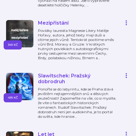
vychází na našem albu. Jde o vyprávěné
desetileté holčičky Helenky,
…
Mezipřistání
Povídky laureáta Magnesie Litery Matěje
Hořavy, autora, jehož texty mají duši a
cítíme jejich vůně. Tentokrát pocítíme směs
vůní Brd, Moravy a Gruzie. V krátkých
349 KČ
hutných povídkách s autobiografickými
prvky cestujeme mezi severními Čechy,
Brdy, polabskou nížinou, Brnem a
…
Slawitschek: Pražský
dobrodruh
Ponořte se do labyrintu, kde se Praha stává
jevištěm nejtajemnějších snů a děsivých
499 KČ
skutečností! Zapomeňte na vše, co si myslíte,
že víte o fantastických historických
románech. Rudolf Slawitschek: Pražský
dobrodruh není jen audiokniha, je to portál
do světa, kde hranice
…
Let let