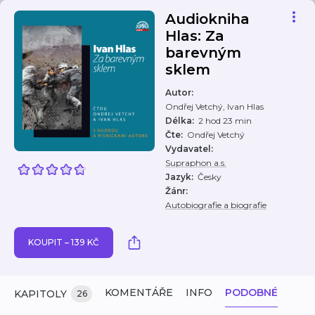
Audiokniha
Hlas: Za
barevným
sklem
Autor
:
Ondřej Vetchý, Ivan Hlas
Délka
:
2 hod 23 min
Čte
:
Ondřej Vetchý
Vydavatel
:
Supraphon a.s.
Jazyk
:
Česky
Žánr
:
Autobiografie a biografie
KOUPIT – 139 KČ
KOMENTÁŘE
INFO
PODOBNÉ
KAPITOLY
26