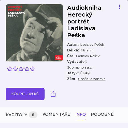
Audiokniha
Herecký
portrét
Ladislava
Peška
Autor
:
Ladislav Pešek
Délka
:
46 min
Čte
:
Ladislav Pešek
Vydavatel
:
Supraphon a.s.
Jazyk
:
Česky
Žánr
:
Umění a zábava
KOUPIT – 69 KČ
KOMENTÁŘE
INFO
PODOBNÉ
KAPITOLY
8