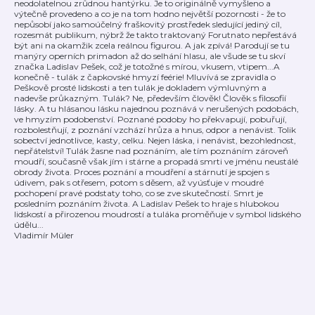
neodolatelnou zrůdnou hantýrku. Je to originálně vymyšleno a
výtečně provedeno a co je na tom hodno největší pozornosti - že to
nepůsobí jako samoúčelný fraškovitý prostředek sledující jediný cíl,
rozesmát publikum, nýbrž že takto traktovaný Forutnato nepřestává
být ani na okamžik zcela reálnou figurou. A jak zpívá! Parodují se tu
manýry operních primadon až do selhání hlasu, ale všude se tu skví
značka Ladislav Pešek, což je totožné s mírou, vkusem, vtipem...A
konečně - tulák z čapkovské hmyzí feérie! Mluvívá se zpravidla o
Peškově prosté lidskosti a ten tulák je dokladem výmluvným a
nadevše průkazným. Tulák? Ne, především člověk! Člověk s filosofií
lásky. A tu hlásanou lásku najednou poznává v nerušených podobách,
ve hmyzím podobenství. Poznané podoby ho překvapují, pobuřují,
rozbolestňují, z poznání vzchází hrůza a hnus, odpor a nenávist. Tolik
sobectví jednotlivce, kasty, celku. Nejen láska, i nenávist, bezohlednost,
nepřátelství! Tulák žasne nad poznáním, ale tím poznáním zároveň
moudří, současně však jím i stárne a propadá smrti ve jménu neustálé
obrody života. Proces poznání a moudření a stárnutí je spojen s
údivem, pak s otřesem, potom s děsem, až vyúsťuje v moudré
pochopení pravé podstaty toho, co se zve skutečností. Smrt je
posledním poznáním života. A Ladislav Pešek to hraje s hlubokou
lidskostí a přirozenou moudrostí a tuláka proměňuje v symbol lidského
údělu...
Vladimír Müler