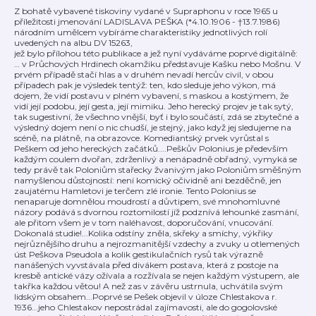
Z bohatě vybavené tiskoviny vydané v Supraphonu v roce 1965 u
příležitosti jmenování LADISLAVA PEŠKA (*4.10.1906 - †13.7.1986)
národním umělcem vybíráme charakteristiky jednotlivých rolí
uvedených na albu DV 15263,
jež bylo přílohou této publikace a jež nyní vydáváme poprvé digitálně:
… v Průchových Hrdinech okamžiku představuje Kašku nebo Mošnu. V
prvém případě stačí hlas a v druhém nevadí hercův civil, v obou
případech pak je výsledek tentýž: ten, kdo sleduje jeho výkon, má
dojem, že vidí postavu v plném vybavení, s maskou a kostýmem, že
vidí její podobu, její gesta, její mimiku. Jeho herecký projev je tak sytý,
tak sugestivní, že všechno vnější, byť i bylo součástí, zdá se zbytečné a
výsledný dojem není o nic chudší, je stejný, jako když jej sledujeme na
scéně, na plátně, na obrazovce. Komediantský prvek vyrůstal s
Peškem od jeho hereckých začátků....Peškův Polonius je především
každým coulem dvořan, zdrženlivý a nenápadně obřadný, vymyká se
tedy právě tak Poloniům stařecky žvanivým jako Poloniům směšným
namyšlenou důstojností: není komický očividně ani bezděčně, jen
zaujatému Hamletovi je terčem zlé ironie. Tento Polonius se
nenaparuje domnělou moudrostí a důvtipem, své mnohomluvné
názory podává s dvornou roztomilostí jíž podznívá lehounké zasmání,
ale přitom všem je v tom naléhavost, doporučování, vnucování.
Dokonalá studie!...Kolika odstíny zněla, skřeky a smíchy, výkřiky
nejrůznějšího druhu a nejrozmanitější vzdechy a zvuky u otlemených
úst Peškova Pseudola a kolik gestikulačních rysů tak výrazně
nanášených vyvstávala před divákem postava, která z postoje na
kresbě antické vázy ožívala a rozžívala se nejen každým výstupem, ale
takřka každou větou! A než zas v závěru ustrnula, uchvátila svým
lidským obsahem...Poprvé se Pešek objevil v úloze Chlestakova r.
1936...jeho Chlestakov nepostrádal zajímavosti, ale do gogolovské