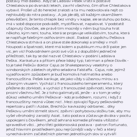
postavy měl daleko...Když se Ladislav Pešek vrátil k postavě
Chlestakova po dvanácti letech, zavrhl všechno, čím dříve Chlestakova
vybavil. Prošel už do herecké zralosti a ta mu nedovolovala nejít co
nejhlouběji do nitra postavy...A jak jde děj, sílí každým okamžikem
přesvědčení, že tento chlapík bez vindry v kapse, ale se sluhou po boku,
má v sobě dispozice podvádět, mystifikovat, napalovat. V podstatě
uťápnutý človíček, ale právě tím mocněji v něm bují touha hrát
někoho, kým není, touha, která se projevuje velikášstvím, touha, která
se naplňuje falešným oslňováním okolí...Radost z úspěchu Peškova
Chlestakova strhává a on plave stále dokonaleji a směleji v moři
hlouposti a špatnosti, které má kolem a publikum mu drží palce: jen
víc, jen víc! Podvodníkem proti své vůli a z dopuštění jedinečné
příležitosti, tak by se dal nazvat Chlestakov v podání Ladislava
Peška...Karikatura a přitom přece lidský typ, tatrman a přece člověk -
to je také Peškův doktor Cajus ze Shakespearovy veselohry o
windsorských záletech otylého seladona Falstaffa.. Cajus, role, jejímž
vyjadřovacím způsobem je buď komolivá hatmatilka anebo
francouzština. Pešek karikuje, ale jako vždy s úžasnou mírou a s
úžasným vkusem. Vychází z francouzského temperamentu, který
přežene do zbrklosti, a vychází z francouzské zpěvnosti, která mu
prozní všechnu řeč. Je z toho galimatyáš, jenže - a v tom je velký
důkaz velkého umění Peškova! - kdo je svědkem, rozumí, i když z
francouzštiny nezná vůbec nic!...Mezi zpívající figury peškovského
repertoáru patří i Azdak, Brechtův kavkazský odrbanec... díky
Peškovu umění stmelit slovní, zpěvní i pohybovou složku tak, aby mu
vyšel věrohodný zarostlý Asiat...tato postava zůstavuje diváka v pocitu
uspokojení s člověkem, jehož sehraná komedie přinesla vítězství
spravedlivé věci....jeho třetí goldoniovská postava - patron Fortunato,
jehož hlavním prostředkem jsou nejrůznější vady v řeči a který
vynecháváním začátečních písmen jednotlivých slov si vytváří