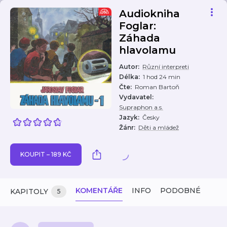
Audiokniha
Foglar:
Záhada
hlavolamu
Autor
:
Různí interpreti
Délka
:
1 hod 24 min
Čte
:
Roman Bartoň
Vydavatel
:
Supraphon a.s.
Jazyk
:
Česky
Žánr
:
Děti a mládež
KOUPIT – 189 KČ
KOMENTÁŘE
INFO
PODOBNÉ
KAPITOLY
5