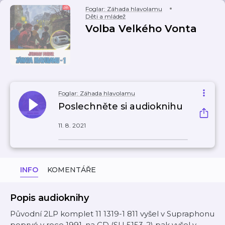
Foglar: Záhada hlavolamu
Děti a mládež
Volba Velkého Vonta
Foglar: Záhada hlavolamu
Poslechněte si audioknihu
11. 8. 2021
INFO
KOMENTÁŘE
Popis audioknihy
Původní 2LP komplet 11 1319-1 811 vyšel v Supraphonu
poprvé v roce 1991, na CD (SU 5153-2) pak vyšel v