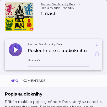
Fischer: Bleděmodrý Petr
Děti a mládež
,
Pohádky
1. část
Fischer: Bleděmodrý Petr
Poslechněte si audioknihu
16. 9. 2021
INFO
KOMENTÁŘE
Popis audioknihy
Příběh malého pejska jménem Petr, který se narodil s
bleděmodrou srstí. Pro jeho modrou barvu s ním