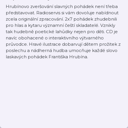
Hrubínovo zveršování slavných pohádek není třeba
představovat. Radioservis si vám dovoluje nabídnout
zcela originální zpracování. 2x7 pohádek zhudebnili
pro hlas a kytaru významní čeští skladatelé. Vznikly
tak hudebně poetické lahůdky nejen pro děti. CD je
navíc obohacené o interaktivního výtvarného
průvodce. Hravé ilustrace dobarvují dětem prožitek z
poslechu a nádherná hudba umocňuje každé slovo
laskavých pohádek Františka Hrubína.