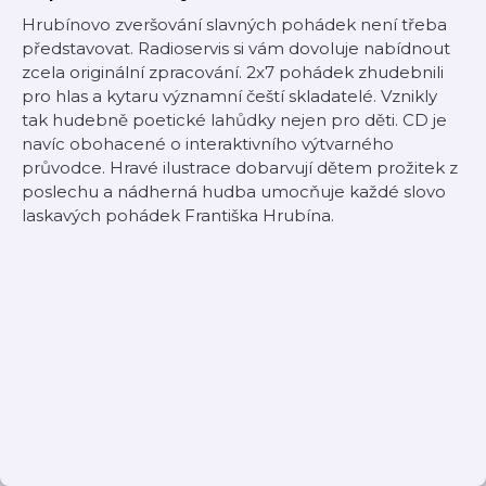
Hrubínovo zveršování slavných pohádek není třeba
představovat. Radioservis si vám dovoluje nabídnout
zcela originální zpracování. 2x7 pohádek zhudebnili
pro hlas a kytaru významní čeští skladatelé. Vznikly
tak hudebně poetické lahůdky nejen pro děti. CD je
navíc obohacené o interaktivního výtvarného
průvodce. Hravé ilustrace dobarvují dětem prožitek z
poslechu a nádherná hudba umocňuje každé slovo
laskavých pohádek Františka Hrubína.