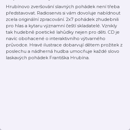
Hrubínovo zveršování slavných pohádek není třeba
představovat. Radioservis si vám dovoluje nabídnout
zcela originální zpracování. 2x7 pohádek zhudebnili
pro hlas a kytaru významní čeští skladatelé. Vznikly
tak hudebně poetické lahůdky nejen pro děti. CD je
navíc obohacené o interaktivního výtvarného
průvodce. Hravé ilustrace dobarvují dětem prožitek z
poslechu a nádherná hudba umocňuje každé slovo
laskavých pohádek Františka Hrubína.