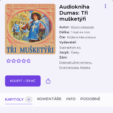
Audiokniha
Dumas: Tři
mušketýři
Autor
:
Různí interpreti
Délka
:
1 hod 44 min
Čte
:
Růžena Merunková
Vydavatel
:
Supraphon a.s.
Jazyk
:
Česky
Žánr
:
,
Dobrodružné romány
,
Dramatizace
Klasika
KOUPIT – 139 KČ
KOMENTÁŘE
INFO
PODOBNÉ
KAPITOLY
4