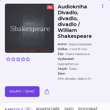
Audiokniha
Divadlo,
divadlo,
divadlo /
William
Shakespeare
Autor
:
Různí interpreti
Délka
:
2 hod 19 min
Čte
:
Vlasta Fabianová
Vydavatel
:
Supraphon a.s.
Jazyk
:
Česky
Žánr
:
Film, divadlo, rádio a TV
KOUPIT – 139 KČ
KOMENTÁŘE
INFO
PODOBNÉ
KAPITOLY
15