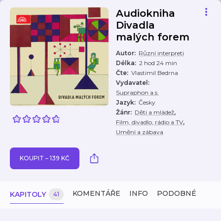
Audiokniha
Divadla
malých forem
Autor
:
Různí interpreti
Délka
:
2 hod 24 min
Čte
:
Vlastimil Bedrna
Vydavatel
:
Supraphon a.s.
Jazyk
:
Česky
,
Žánr
:
Děti a mládež
,
Film, divadlo, rádio a TV
Umění a zábava
KOUPIT – 139 KČ
KOMENTÁŘE
INFO
PODOBNÉ
KAPITOLY
41