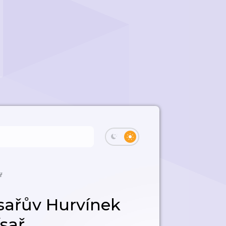
ř
sařův Hurvínek
sař