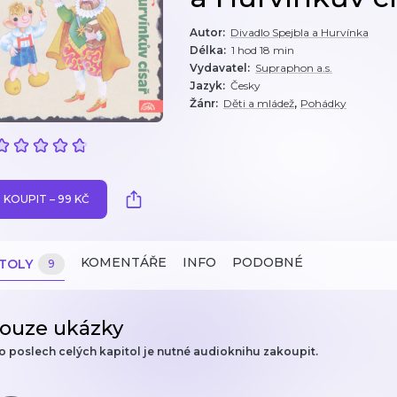
Autor
:
Divadlo Spejbla a Hurvínka
Délka
:
1 hod 18 min
Vydavatel
:
Supraphon a.s.
Jazyk
:
Česky
,
Žánr
:
Děti a mládež
Pohádky
KOUPIT – 99 KČ
KOMENTÁŘE
INFO
PODOBNÉ
ITOLY
9
ouze ukázky
o poslech celých kapitol je nutné audioknihu zakoupit.