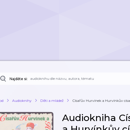
Najděte si:
od
Audioknihy
Děti a mládež
Císařův Hurvínek a Hurvínkův císa
Audiokniha Cí
a Hurvínkův cí