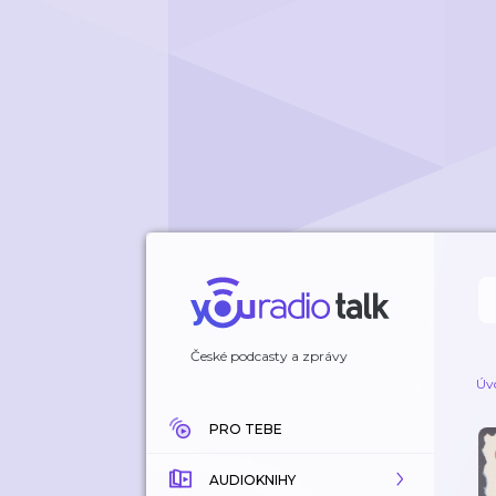
České podcasty a zprávy
Úv
PRO TEBE
AUDIOKNIHY