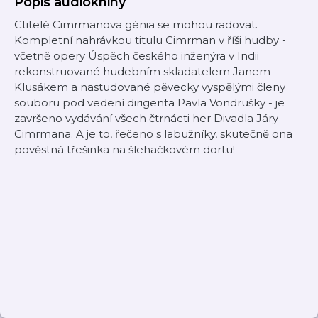
Popis audioknihy
Ctitelé Cimrmanova génia se mohou radovat.
Kompletní nahrávkou titulu Cimrman v říši hudby -
včetně opery Úspěch českého inženýra v Indii
rekonstruované hudebním skladatelem Janem
Klusákem a nastudované pěvecky vyspělými členy
souboru pod vedení dirigenta Pavla Vondrušky - je
završeno vydávání všech čtrnácti her Divadla Járy
Cimrmana. A je to, řečeno s labužníky, skutečně ona
pověstná třešinka na šlehačkovém dortu!