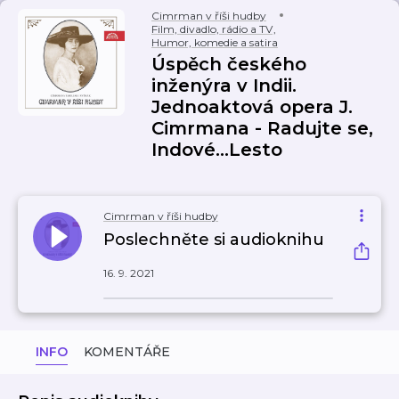
Cimrman v říši hudby
Film, divadlo, rádio a TV
,
Humor, komedie a satira
Úspěch českého
inženýra v Indii.
Jednoaktová opera J.
Cimrmana - Radujte se,
Indové...Lesto
Cimrman v říši hudby
Poslechněte si audioknihu
16. 9. 2021
INFO
KOMENTÁŘE