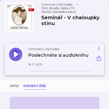
Cimrman v říši hudby
Film, divadlo, rádio a TV
,
Humor, komedie a satira
Seminář - V chaloupky
stínu
Cimrman v říši hudby
Poslechněte si audioknihu
16. 9. 2021
INFO
KOMENTÁŘE