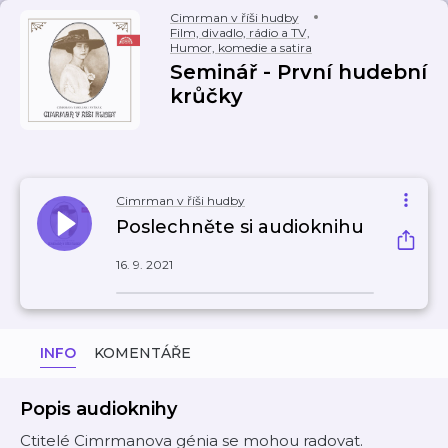
Cimrman v říši hudby
Film, divadlo, rádio a TV
,
Humor, komedie a satira
Seminář - První hudební
krůčky
Cimrman v říši hudby
Poslechněte si audioknihu
16. 9. 2021
INFO
KOMENTÁŘE
Popis audioknihy
Ctitelé Cimrmanova génia se mohou radovat.