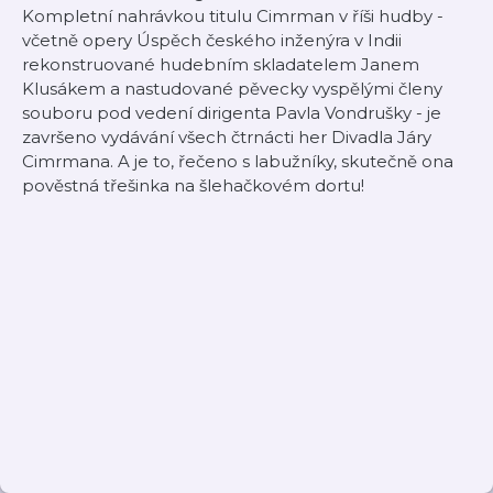
Kompletní nahrávkou titulu Cimrman v říši hudby -
včetně opery Úspěch českého inženýra v Indii
rekonstruované hudebním skladatelem Janem
Klusákem a nastudované pěvecky vyspělými členy
souboru pod vedení dirigenta Pavla Vondrušky - je
završeno vydávání všech čtrnácti her Divadla Járy
Cimrmana. A je to, řečeno s labužníky, skutečně ona
pověstná třešinka na šlehačkovém dortu!