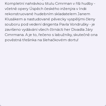
Kompletní nahrávkou titulu Cimrman v říši hudby -
včetně opery Úspěch českého inženýra v Indii
rekonstruované hudebním skladatelem Janem
Klusákem a nastudované pěvecky vyspělými členy
souboru pod vedení dirigenta Pavla Vondrušky - je
završeno vydávání všech čtrnácti her Divadla Járy
Cimrmana. A je to, řečeno s labužníky, skutečně ona
pověstná třešinka na šlehačkovém dortu!