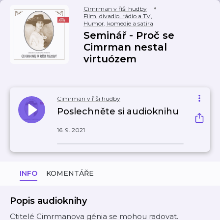
Cimrman v říši hudby
Film, divadlo, rádio a TV
,
Humor, komedie a satira
Seminář - Proč se
Cimrman nestal
virtuózem
Cimrman v říši hudby
Poslechněte si audioknihu
16. 9. 2021
INFO
KOMENTÁŘE
Popis audioknihy
Ctitelé Cimrmanova génia se mohou radovat.