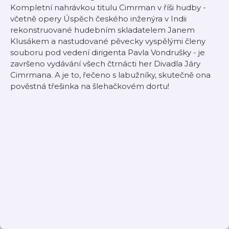
Kompletní nahrávkou titulu Cimrman v říši hudby -
včetně opery Úspěch českého inženýra v Indii
rekonstruované hudebním skladatelem Janem
Klusákem a nastudované pěvecky vyspělými členy
souboru pod vedení dirigenta Pavla Vondrušky - je
završeno vydávání všech čtrnácti her Divadla Járy
Cimrmana. A je to, řečeno s labužníky, skutečně ona
pověstná třešinka na šlehačkovém dortu!