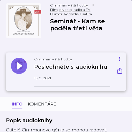
Cimrman v říši hudby
Film, divadlo, rádio a TV
,
Humor, komedie a satira
Seminář - Kam se
poděla třetí věta
Cimrman v říši hudby
Poslechněte si audioknihu
16. 9. 2021
INFO
KOMENTÁŘE
Popis audioknihy
Ctitelé Cimrmanova génia se mohou radovat.