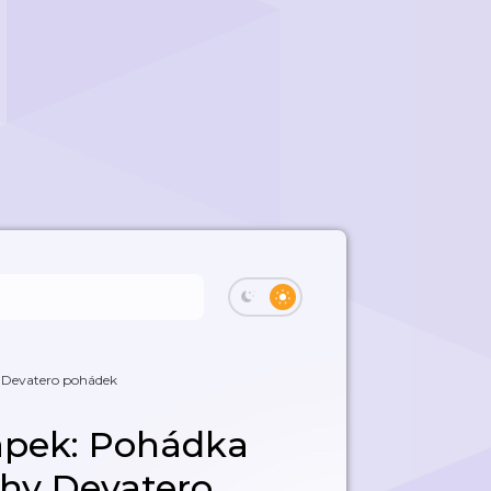
 Devatero pohádek
apek: Pohádka
ihy Devatero