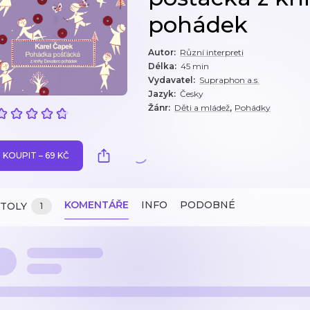
pohádek
Autor
:
Různí interpreti
Délka
:
45 min
Vydavatel
:
Supraphon a.s.
Jazyk
:
Česky
,
Žánr
:
Děti a mládež
Pohádky
KOUPIT – 69 KČ
KOMENTÁŘE
INFO
PODOBNÉ
ITOLY
1