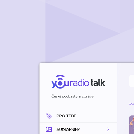
České podcasty a zprávy
Úv
PRO TEBE
AUDIOKNIHY