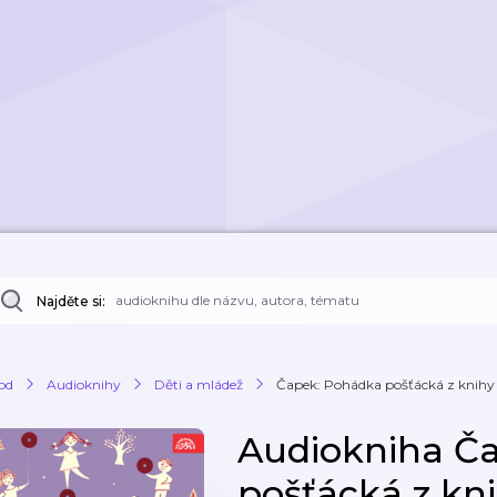
Najděte si:
od
Audioknihy
Děti a mládež
Čapek: Pohádka pošťácká z knihy
Audiokniha Č
pošťácká z kn