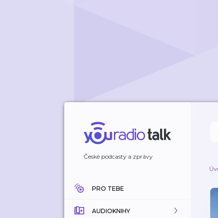
České podcasty a zprávy
Úv
PRO TEBE
AUDIOKNIHY