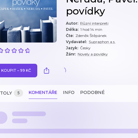
povídky
Autor
:
Různí interpreti
Délka
:
1 hod 14 min
Čte
:
Zdeněk Štěpánek
Vydavatel
:
Supraphon a.s.
Jazyk
:
Česky
Žánr
:
Novely a povídky
KOUPIT – 99 KČ
KOMENTÁŘE
INFO
PODOBNÉ
ITOLY
5