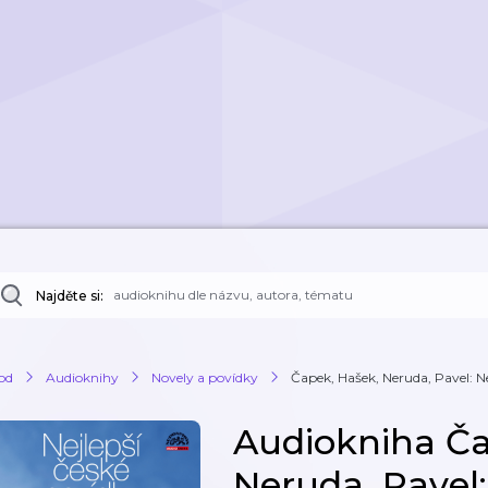
Najděte si:
od
Audioknihy
Novely a povídky
Čapek, Hašek, Neruda, Pavel: Ne
Audiokniha Ča
Neruda, Pavel: