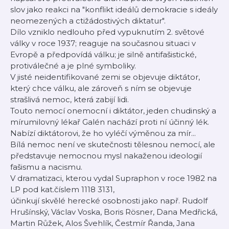
slov jako reakci na "konflikt ideálů demokracie s ideály
neomezených a ctižádostivých diktatur".
Dílo vzniklo nedlouho před vypuknutím 2. světové
války v roce 1937; reaguje na současnou situaci v
Evropě a předpovídá válku; je silně antifašistické,
protiválečné a je plné symboliky.
V jisté neidentifikované zemi se objevuje diktátor,
který chce válku, ale zároveň s ním se objevuje
strašlivá nemoc, která zabijí lidi.
Touto nemocí onemocní i diktátor, jeden chudinský a
mírumilovný lékař Galén nachází proti ní účinný lék.
Nabízí diktátorovi, že ho vyléčí výměnou za mír...
Bílá nemoc není ve skutečnosti tělesnou nemocí, ale
představuje nemocnou mysl nakaženou ideologií
fašismu a nacismu.
V dramatizaci, kterou vydal Supraphon v roce 1982 na
LP pod kat.číslem 1118 3131,
účinkují skvělé herecké osobnosti jako např. Rudolf
Hrušínský, Václav Voska, Boris Rösner, Dana Medřická,
Martin Růžek, Alos Švehlík, Čestmír Řanda, Jana