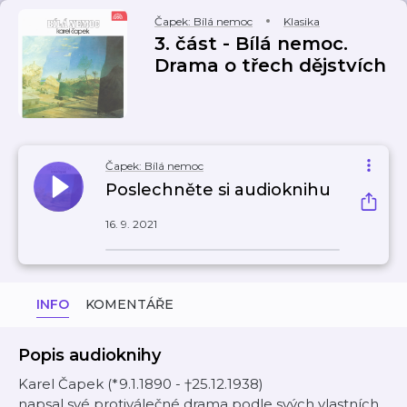
Čapek: Bílá nemoc
Klasika
3. část - Bílá nemoc.
Drama o třech dějstvích
Čapek: Bílá nemoc
Poslechněte si audioknihu
16. 9. 2021
INFO
KOMENTÁŘE
Popis audioknihy
Karel Čapek (*9.1.1890 - †25.12.1938)
napsal své protiválečné drama podle svých vlastních