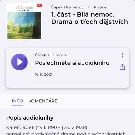
Čapek: Bílá nemoc
Klasika
1. část - Bílá nemoc.
Drama o třech dějstvích
Čapek: Bílá nemoc
Poslechněte si audioknihu
16. 9. 2021
INFO
KOMENTÁŘE
Popis audioknihy
Karel Čapek (*9.1.1890 - †25.12.1938)
napsal své protiválečné drama podle svých vlastních