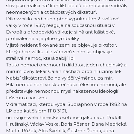
slov jako reakci na "konflikt ideálů demokracie s ideály
neomezených a ctižádostivých diktatur".
Dílo vzniklo nedlouho před vypuknutím 2. světové
války v roce 1937; reaguje na současnou situaci v
Evropě a předpovídá válku; je silně antifašistické,
protiválečné a je plné symboliky.
V jisté neidentifikované zemi se objevuje diktátor,
který chce válku, ale zároveň s ním se objevuje
strašlivá nemoc, která zabijí lidi.
Touto nemocí onemocní i diktátor, jeden chudinský a
mírumilovný lékař Galén nachází proti ní účinný lék.
Nabízí diktátorovi, že ho vyléčí výměnou za mír...
Bílá nemoc není ve skutečnosti tělesnou nemocí, ale
představuje nemocnou mysl nakaženou ideologií
fašismu a nacismu.
V dramatizaci, kterou vydal Supraphon v roce 1982 na
LP pod kat.číslem 1118 3131,
účinkují skvělé herecké osobnosti jako např. Rudolf
Hrušínský, Václav Voska, Boris Rösner, Dana Medřická,
Martin Růžek, Alos Švehlík, Čestmír Řanda, Jana