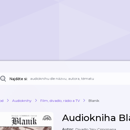
Najděte si:
od
Audioknihy
Film, divadlo, rádio a TV
Blaník
Audiokniha Bl
Autor
:
Divadlo Járy Cimrmana