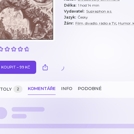
Délka
:
1 hod 14 min
Vydavatel
:
Supraphon a.s.
Jazyk
:
Česky
,
Žánr
:
Film, divadlo, rádio a TV
Humor, k
KOUPIT – 99 KČ
KOMENTÁŘE
INFO
PODOBNÉ
ITOLY
2