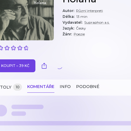
Autor
:
Různí interpreti
Délka
:
13 min
Vydavatel
:
Supraphon a.s.
Jazyk
:
Česky
Žánr
:
Poezie
KOUPIT – 39 KČ
KOMENTÁŘE
INFO
PODOBNÉ
ITOLY
10