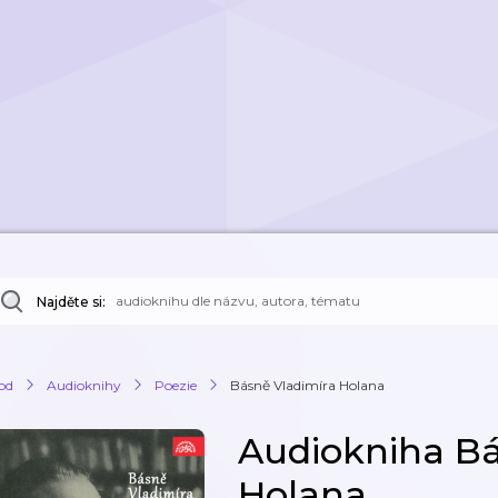
Najděte si:
od
Audioknihy
Poezie
Básně Vladimíra Holana
Audiokniha Bá
Holana