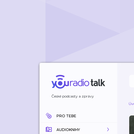
České podcasty a zprávy
Úv
PRO TEBE
AUDIOKNIHY