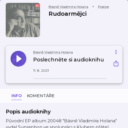
Básně Vladimíra Holana
Poezie
Rudoarmějci
Básně Vladimíra Holana
Poslechněte si audioknihu
11. 8. 2021
INFO
KOMENTÁŘE
Popis audioknihy
Původní EP album 20048 "Básně Vladimíra Holana"
vydal Supraphon ve spolupráci s Klubem přátel