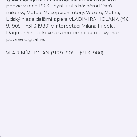
poezie v roce 1963 - nyní titul s básněmi Píseň
milenky, Matce, Masopustní úterý, Večeře, Matka,
Lidský hlas a dalšími z pera VLADIMÍRA HOLANA (*16.
9.1905 – †31.3.1980) v interpetaci Milana Friedla,
Dagmar Sedláčkové a samotného autora. vychází
poprvé digitálně.
VLADIMÍR HOLAN (*16.9.1905 – †31.3.1980)