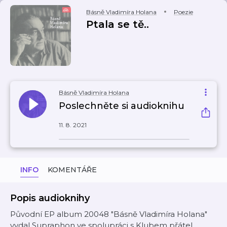
Básně Vladimíra Holana
Poezie
Ptala se tě..
Básně Vladimíra Holana
Poslechněte si audioknihu
11. 8. 2021
INFO
KOMENTÁŘE
Popis audioknihy
Původní EP album 20048 "Básně Vladimíra Holana"
vydal Supraphon ve spolupráci s Klubem přátel