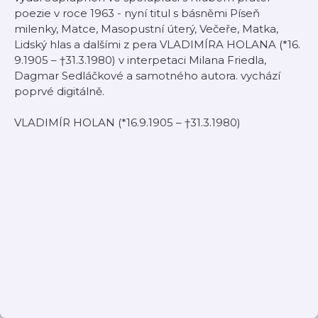
poezie v roce 1963 - nyní titul s básněmi Píseň
milenky, Matce, Masopustní úterý, Večeře, Matka,
Lidský hlas a dalšími z pera VLADIMÍRA HOLANA (*16.
9.1905 – †31.3.1980) v interpetaci Milana Friedla,
Dagmar Sedláčkové a samotného autora. vychází
poprvé digitálně.
VLADIMÍR HOLAN (*16.9.1905 – †31.3.1980)