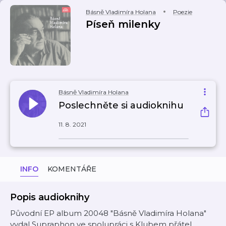
Básně Vladimíra Holana
Poezie
Píseň milenky
Básně Vladimíra Holana
Poslechněte si audioknihu
11. 8. 2021
INFO
KOMENTÁŘE
Popis audioknihy
Původní EP album 20048 "Básně Vladimíra Holana"
vydal Supraphon ve spolupráci s Klubem přátel