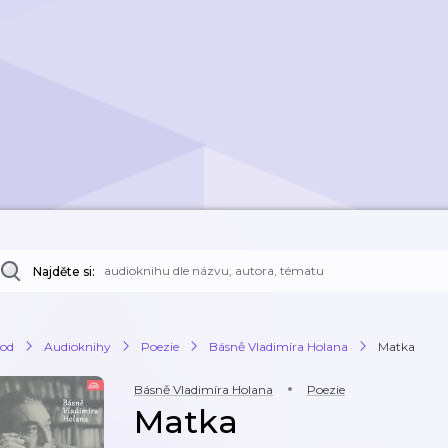
Najděte si:
od
Audioknihy
Poezie
Básně Vladimíra Holana
Matka
Básně Vladimíra Holana
Poezie
Matka