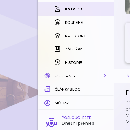
KATALOG
KOUPENÉ
KATEGORIE
ZÁLOŽKY
HISTORIE
I
PODCASTY
ČLÁNKY BLOG
KATALOG
P
P
KATEGORIE
MŮJ PROFIL
př
Ma
ZÁLOŽKY
POSLOUCHEJTE
Mi
Dnešní přehled
LÍBÍ SE MI