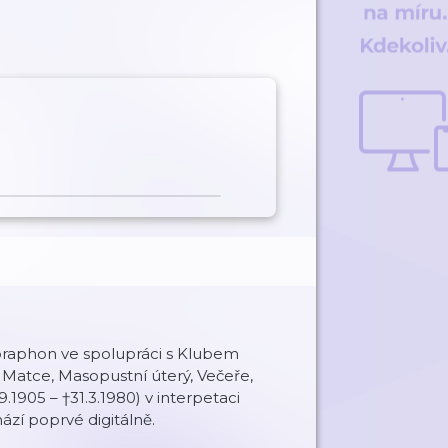
praphon ve spolupráci s Klubem
, Matce, Masopustní úterý, Večeře,
1905 – †31.3.1980) v interpetaci
zí poprvé digitálně.