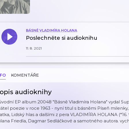
BÁSNĚ VLADIMÍRA HOLANA
Poslechněte si audioknihu
11. 8. 2021
NFO
KOMENTÁŘE
opis audioknihy
ůvodní EP album 20048 "Básně Vladimíra Holana" vydal Su
átel poezie v roce 1963 - nyní titul s básněmi Píseň milenky
tka, Lidský hlas a dalšími z pera VLADIMÍRA HOLANA (*16. 9.
lana Friedla, Dagmar Sedláčkové a samotného autora. vychá