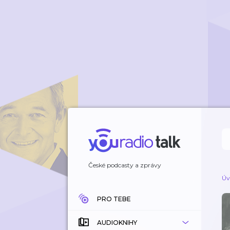
České podcasty a zprávy
Úv
PRO TEBE
AUDIOKNIHY