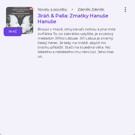
Novely a povídky
Zdeněk Zdeněk
Jiráň & Palla: Zmatky Hanuše
Hanuše
Brouci v hlavě, ohryzávači nohou a jiná milá
99 KČ
zvířátka To, co zakrátko uslyšíte, je zvukový
medailon Jiřího Lábuse. Jiří Lábus je známý
český herec. Je tedy na místě, abych ho
trochu přiblížil. Stačí na to jediná věta: Nic
lidského a nelidského mu není cizí. Jeho hlas
us
…