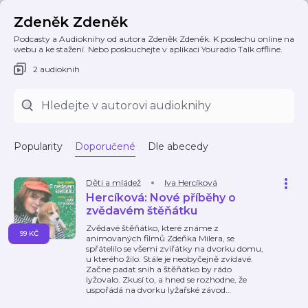
Zdeněk Zdeněk
Podcasty a Audioknihy od autora Zdeněk Zdeněk. K poslechu online na
webu a ke stažení. Nebo poslouchejte v aplikaci Youradio Talk offline.
2 audioknih
Popularity
Doporučené
Dle abecedy
Děti a mládež
Iva Hercíková
Hercíková: Nové příběhy o
zvědavém štěňátku
Zvědavé štěňátko, které známe z
99 KČ
animovaných filmů Zdeňka Milera, se
spřátelilo se všemi zvířátky na dvorku domu,
u kterého žilo. Stále je neobyčejně zvídavé.
Začne padat sníh a štěňátko by rádo
lyžovalo. Zkusí to, a hned se rozhodne, že
uspořádá na dvorku lyžařské závod
…