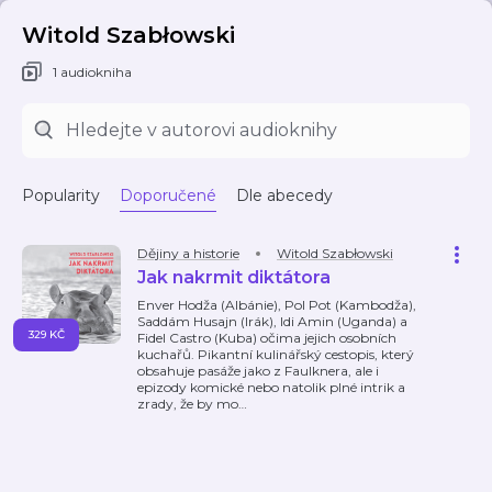
Witold Szabłowski
1 audiokniha
Popularity
Doporučené
Dle abecedy
Dějiny a historie
Witold Szabłowski
Jak nakrmit diktátora
Enver Hodža (Albánie), Pol Pot (Kambodža),
Saddám Husajn (Irák), Idi Amin (Uganda) a
329 KČ
Fidel Castro (Kuba) očima jejich osobních
kuchařů. Pikantní kulinářský cestopis, který
obsahuje pasáže jako z Faulknera, ale i
epizody komické nebo natolik plné intrik a
zrady, že by mo
…