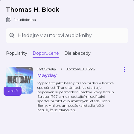
Thomas H. Block
1 audiokniha
Popularity
Doporučené
Dle abecedy
Detektivky
Thomas H. Block
Mayday
Vypadá to jako běžný pracovní den v letecké
společnosti Trans-United. Na startu je
269 KČ
připraven supermoderní nadzvukový letoun
Straton 797 a mezi cestujícími sedí také
sportovní pilot dvoumístných letadel John
Berry. Ani on, ani posádka letadla ještě
netuší, že se plánovan
…