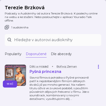
Terezie Brzková
Podcasty a Audioknihy od autora Terezie Brzková. K poslechu online
na webu a ke stažení. Nebo poslouchejte v aplikaci Youradio Talk
offline.
1 audiokniha
Popularity
Doporučené
Dle abecedy
Děti a mládež
Bořivoj Zeman
Pyšná princezna
Slavná filmová pohádka o Pyšné princezně
patří k nejoblíbenějším filmům dětských
99 KČ
diváků již po mnoho generací. Na našem
titulu ožívá ve zvukové podobě, s použitím
původních dějových frekvencí z filmu. Jde o
soundtrack, kombinovaný s novými
dotáčkami, vysvětlujícími děj
…