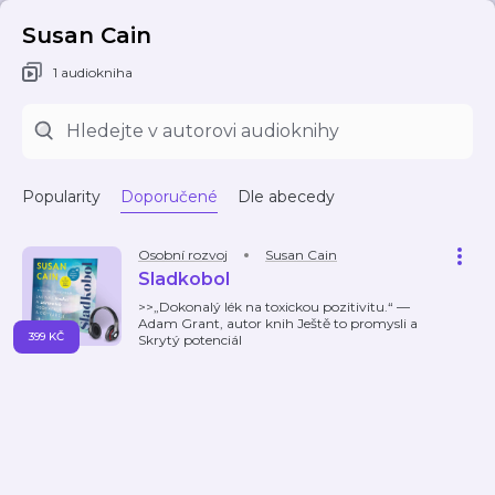
Susan Cain
1 audiokniha
Popularity
Doporučené
Dle abecedy
Osobní rozvoj
Susan Cain
Sladkobol
>>„Dokonalý lék na toxickou pozitivitu.“ —
Adam Grant, autor knih Ještě to promysli a
399 KČ
Skrytý potenciál