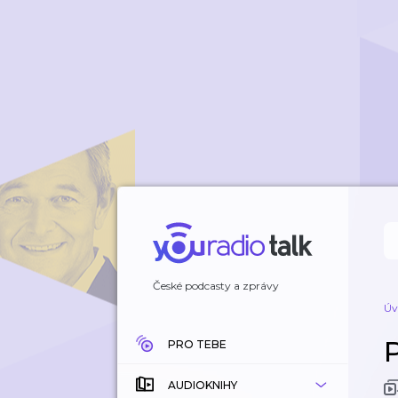
České podcasty a zprávy
Úv
PRO TEBE
AUDIOKNIHY