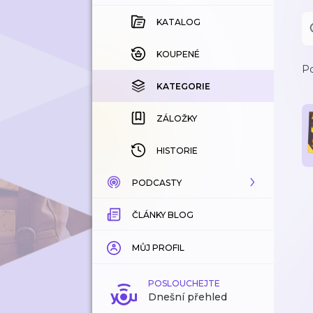
KATALOG
KOUPENÉ
Po
KATEGORIE
ZÁLOŽKY
HISTORIE
PODCASTY
ČLÁNKY BLOG
KATALOG
KATEGORIE
MŮJ PROFIL
ZÁLOŽKY
POSLOUCHEJTE
Dnešní přehled
LÍBÍ SE MI