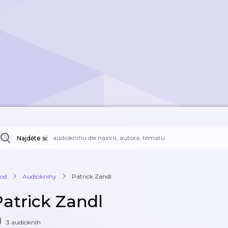
Najděte si:
od
Audioknihy
Patrick Zandl
Patrick Zandl
3 audioknih