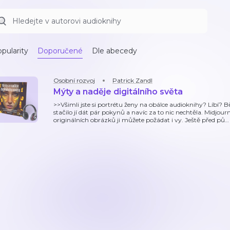
pularity
Doporučené
Dle abecedy
Osobní rozvoj
Patrick Zandl
Mýty a naděje digitálního světa
>>Všimli jste si portrétu ženy na obálce audioknihy? Líbí? 
stačilo jí dát pár pokynů a navíc za to nic nechtěla. Midjourn
originálních obrázků ji můžete požádat i vy. Ještě před pů
…