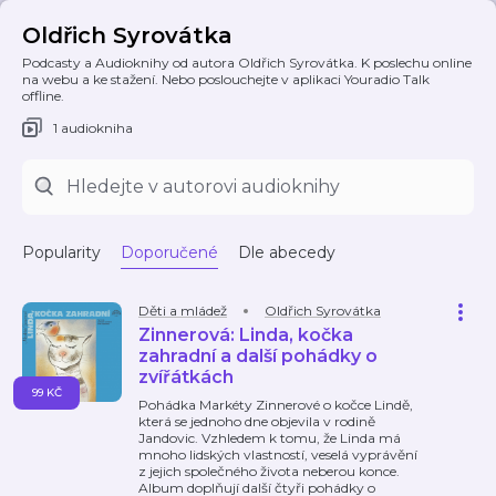
Oldřich Syrovátka
Podcasty a Audioknihy od autora Oldřich Syrovátka. K poslechu online
na webu a ke stažení. Nebo poslouchejte v aplikaci Youradio Talk
offline.
1 audiokniha
Popularity
Doporučené
Dle abecedy
Děti a mládež
Oldřich Syrovátka
Zinnerová: Linda, kočka
zahradní a další pohádky o
zvířátkách
99 KČ
Pohádka Markéty Zinnerové o kočce Lindě,
která se jednoho dne objevila v rodině
Jandovic. Vzhledem k tomu, že Linda má
mnoho lidských vlastností, veselá vyprávění
z jejich společného života neberou konce.
Album doplňují další čtyři pohádky o