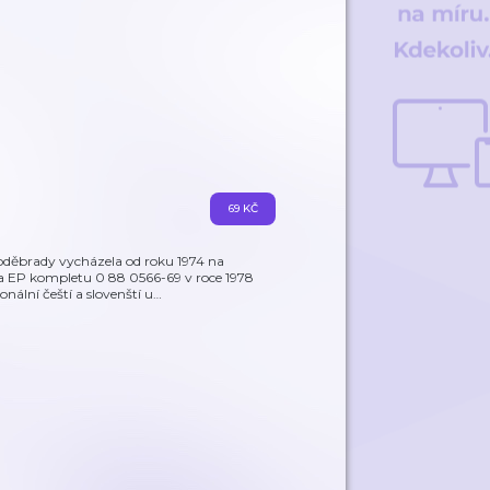
69 KČ
děbrady vycházela od roku 1974 na
a EP kompletu 0 88 0566-69 v roce 1978
onální čeští a slovenští u
…