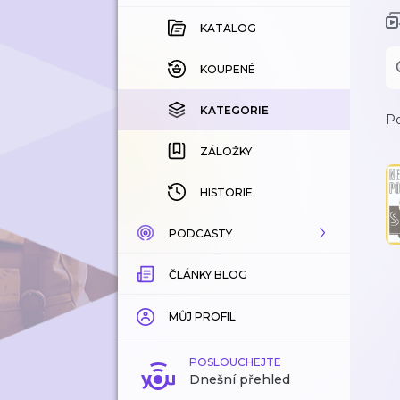
KATALOG
KOUPENÉ
KATEGORIE
Po
ZÁLOŽKY
HISTORIE
PODCASTY
ČLÁNKY BLOG
KATALOG
KATEGORIE
MŮJ PROFIL
ZÁLOŽKY
POSLOUCHEJTE
Dnešní přehled
LÍBÍ SE MI