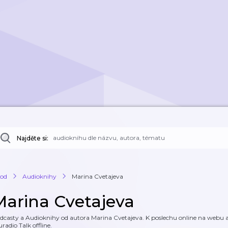
Najděte si:
od
Audioknihy
Marina Cvetajeva
Marina Cvetajeva
dcasty a Audioknihy od autora Marina Cvetajeva. K poslechu online na webu a k
uradio Talk offline.