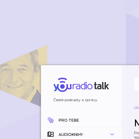
České podcasty a zprávy
Úv
PRO TEBE
Po
AUDIOKNIHY
Yo