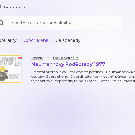
1 audiokniha
pularity
Doporučené
Dle abecedy
Poezie
David Vejražka
Neumannovy Poděbrady 1977
Celostátní přehlídka uměleckého přednesu Neumannovy Po
deskách Supraphonu. Další díl této řady vydaný původně n
vychází nyní poprvé digitálně. Obsah: I. cena - mladí profesi