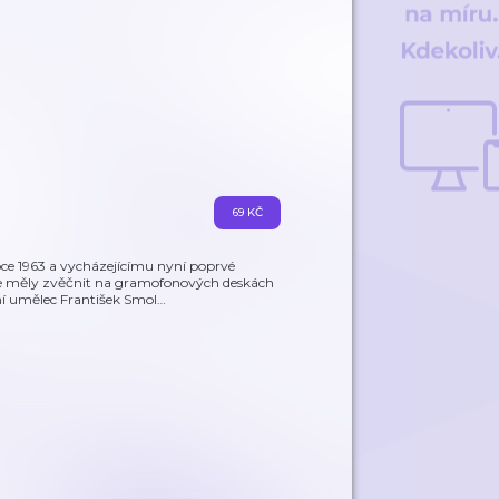
69 KČ
e 1963 a vycházejícímu nyní poprvé
 se měly zvěčnit na gramofonových deskách
ní umělec František Smol
…