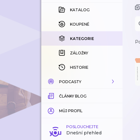
KATALOG
KOUPENÉ
KATEGORIE
Po
ZÁLOŽKY
HISTORIE
PODCASTY
ČLÁNKY BLOG
KATALOG
KATEGORIE
MŮJ PROFIL
ZÁLOŽKY
POSLOUCHEJTE
Dnešní přehled
LÍBÍ SE MI