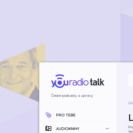
České podcasty a zprávy
Úv
PRO TEBE
Po
AUDIOKNIHY
Yo