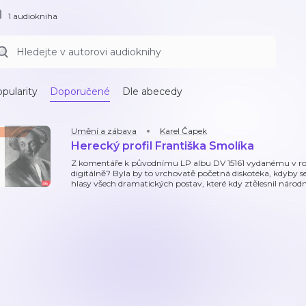
1 audiokniha
pularity
Doporučené
Dle abecedy
Umění a zábava
Karel Čapek
Herecký profil Františka Smolíka
Z komentáře k původnímu LP albu DV 15161 vydanému v roc
digitálně? Byla by to vrchovatě početná diskotéka, kdyby
hlasy všech dramatických postav, které kdy ztělesnil národ