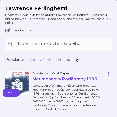
Lawrence Ferlinghetti
Podcasty a Audioknihy od autora Lawrence Ferlinghetti. K poslechu
online na webu a ke stažení. Nebo poslouchejte v aplikaci Youradio Talk
offline.
1 audiokniha
Popularity
Doporučené
Dle abecedy
Poezie
Karel Čapek
Neumannovy Poděbrady 1986
Celostátní přehlídka uměleckého přednesu
Neumannovy Poděbrady vycházela od roku
69 KČ
1974 na deskách Supraphonu. Další díl této
řady vydaný původně na EP kompletu 1088
0676-78 v roce 1987 vychází poprvé
digitálně. Obsah: I. cena - mladí profesionální
umělci - Cesta k živoucí
…