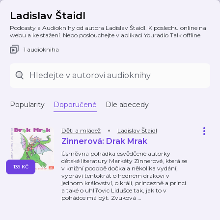
Ladislav Štaidl
Podcasty a Audioknihy od autora Ladislav Štaidl. K poslechu online na
webu a ke stažení. Nebo poslouchejte v aplikaci Youradio Talk offline.
1 audiokniha
Popularity
Doporučené
Dle abecedy
Děti a mládež
Ladislav Štaidl
Zinnerová: Drak Mrak
Úsměvná pohádka osvědčené autorky
dětské literatury Markéty Zinnerové, která se
139 KČ
v knižní podobě dočkala několika vydání,
vypráví tentokrát o hodném drakovi v
jednom království, o králi, princezně a princi
a také o uhlířovic Lidušce tak, jak to v
pohádce má být. Zvuková
…